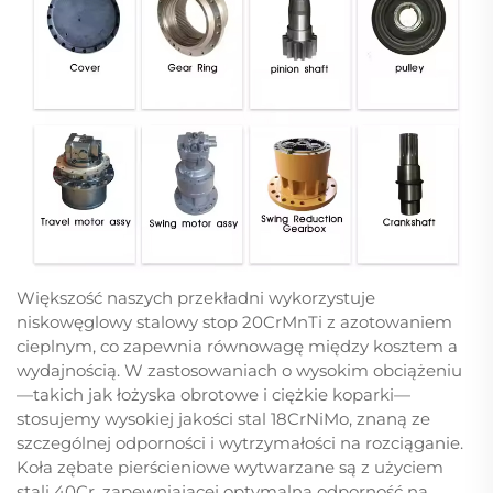
Większość naszych przekładni wykorzystuje
niskowęglowy stalowy stop 20CrMnTi z azotowaniem
cieplnym, co zapewnia równowagę między kosztem a
wydajnością. W zastosowaniach o wysokim obciążeniu
—takich jak łożyska obrotowe i ciężkie koparki—
stosujemy wysokiej jakości stal 18CrNiMo, znaną ze
szczególnej odporności i wytrzymałości na rozciąganie.
Koła zębate pierścieniowe wytwarzane są z użyciem
stali 40Cr, zapewniającej optymalną odporność na