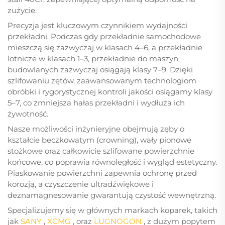
zużycie.
Precyzja jest kluczowym czynnikiem wydajności
przekładni. Podczas gdy przekładnie samochodowe
mieszczą się zazwyczaj w klasach 4–6, a przekładnie
lotnicze w klasach 1–3, przekładnie do maszyn
budowlanych zazwyczaj osiągają klasy 7–9. Dzięki
szlifowaniu zętów, zaawansowanym technologiom
obróbki i rygorystycznej kontroli jakości osiągamy klasy
5–7, co zmniejsza hałas przekładni i wydłuża ich
żywotność.
Nasze możliwości inżynieryjne obejmują zęby o
kształcie beczkowatym (crowning), wały pionowe
stożkowe oraz całkowicie szlifowane powierzchnie
końcowe, co poprawia równoległość i wygląd estetyczny.
Piaskowanie powierzchni zapewnia ochronę przed
korozją, a czyszczenie ultradźwiękowe i
deznamagnesowanie gwarantują czystość wewnętrzną.
Specjalizujemy się w głównych markach koparek, takich
jak
SANY
,
XCMG
, oraz
LUGNOGON
, z dużym popytem