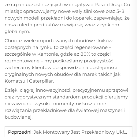
ze стран uczestniczących w inicjatywie Pasa i Drogi. Co
miesiąc opracowujemy nowe wały silnikowe oraz 5–8
nowych modeli przekładni do koparek, zapewniając, że
nasza oferta produktów rozwija się wraz z rynkiem
globalnym.
Chociaż wiele importowanych obudów silników
dostępnych na rynku to części regenerowane –
szczególnie w Kantonie, gdzie aż 80% to części
rozmontowane – my podkreślamy przejrzystość i
zachęcamy klientów do sprawdzenia dostępności
oryginalnych nowych obudów dla marek takich jak
Komatsu i Caterpillar.
Dzięki ciągłej innowacyjności, precyzyjnemu sprzętowi
oraz rygorystycznym standardom produkcji oferujemy
niezawodne, wysokomomenty, niskoszumne
rozwiązania przekładniowe dla światowej maszynerii
budowlanej.
Poprzedni:
Jak Montowany Jest Przekładniowy Układ Obrotowy: Krok Po Kroku W Linii Produkcyjnej