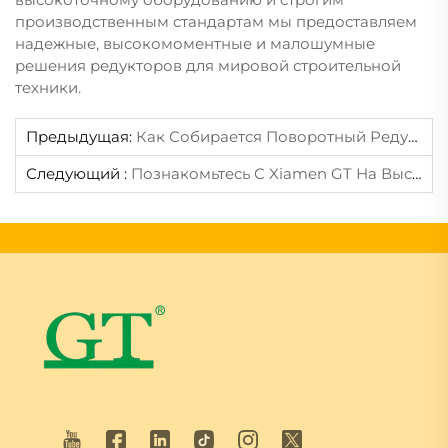
производственным стандартам мы предоставляем
надежные, высокомоментные и малошумные
решения редукторов для мировой строительной
техники.
Предыдущая:
Как Собирается Поворотный Редуктор: Пошагово Внутри Производственной Линии
Следующий :
Познакомьтесь С Xiamen GT На Выставке CONEXPO-CON/AGG 2026 — Откройте Для Себя Инновационные Технологии Ходовой Части (стенд N10220)