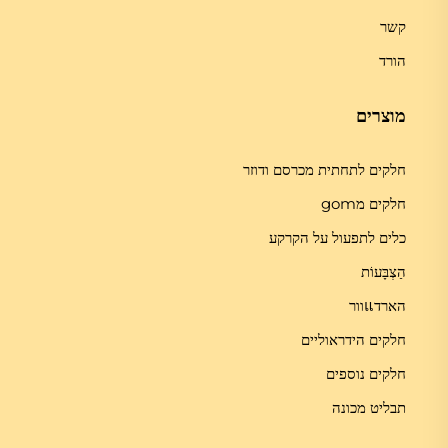
קשר
הורד
מוצרים
חלקים לתחתית מכרסם ודוזר
חלקים מgom
כלים לתפעול על הקרקע
הַצְבָּעוֹת
הארדแוור
חלקים הידראוליים
חלקים נוספים
תבליט מכונה