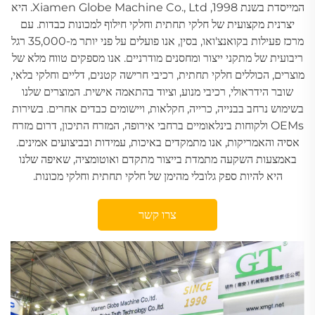
המייסדת בשנת 1998, Xiamen Globe Machine Co., Ltd. היא
יצרנית מקצועית של חלקי תחתית וחלקי חילוף למכונות כבדות. עם
מרכז פעילות בקואנצ'ואו, בסין, אנו פועלים על פני יותר מ-35,000 רגל
ריבועית של מתקני ייצור ומחסנים מודרניים. אנו מספקים טווח מלא של
מוצרים, הכוללים חלקי תחתית, רכיבי חרישה קטנים, דליים וחלקי בלאי,
שובר הידראולי, רכיבי מנוע, וציוד בהתאמה אישית. המוצרים שלנו
בשימוש נרחב בבנייה, כרייה, חקלאות, ויישומים כבדים אחרים. בשירות
OEMs ולקוחות בינלאומיים ברחבי אירופה, המזרח התיכון, דרום מזרח
אסיה והאמריקות, אנו מתמקדים באיכות, עמידות ובביצועים אמינים.
באמצעות השקעה מתמדת בייצור מתקדם ואוטומציה, שאיפה שלנו
היא להיות ספק גלובלי מהימן של חלקי תחתית וחלקי מכונות.
צרו קשר