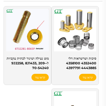
סיכות ושרשראות דלי
מוט נעילה ושינור לבתית עקביות
4352400 4358100
ל-9J2258, 8J1433, 209-
70-54240
4443885 4397791
קראו עוד
קראו עוד