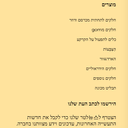
מוצרים
חלקים לתחתית מכרסם ודוזר
חלקים מgom
כלים לתפעול על הקרקע
הַצְבָּעוֹת
הארדแוור
חלקים הידראוליים
חלקים נוספים
תבליט מכונה
הירשמו לכתב העת שלנו
הצטרף ל뉴스לטר שלנו כדי לקבל את חדשות
התעשייה האחרונות, עדכונים וידע מצוותנו בחברה.