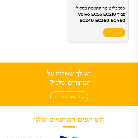
אסמבלי צינור התאמת מסלול
עבור Volvo EC55 EC210
EC240 EC360 EC460
קראו עוד
יש לך שאלות על
המוצרים שלנו?
קבל הצעת מחיר →
השותפים המרכזיים שלנו