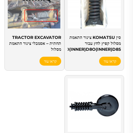
סין KOMATSU צינור התאמת
TRACTOR EXCAVATOR
מסלול קפיץ לחץ עבור
תחתית – אסמבלי צינור התאמת
D70(INNER)D8O(INNER)D85
מסלול
D20PC60-7/PC70-7
קראו עוד
קראו עוד