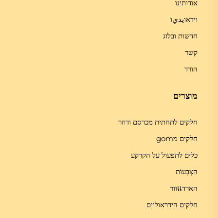
אודותינו
וידאוيديו
חדשות ובלוג
קשר
הורד
מוצרים
חלקים לתחתית מכרסם ודוזר
חלקים מgom
כלים לתפעול על הקרקע
הַצְבָּעוֹת
הארדแוור
חלקים הידראוליים