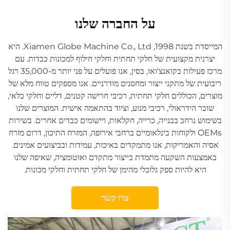
על החברה שלנו
המייסדת בשנת 1998, Xiamen Globe Machine Co., Ltd. היא
יצרנית מקצועית של חלקי תחתית וחלקי חילוף למכונות כבדות. עם
מרכז פעילות בקואנצ'ואו, בסין, אנו פועלים על פני יותר מ-35,000 רגל
ריבועית של מתקני ייצור ומחסנים מודרניים. אנו מספקים טווח מלא של
מוצרים, הכוללים חלקי תחתית, רכיבי חרישה קטנים, דליים וחלקי בלאי,
שובר הידראולי, רכיבי מנוע, וציוד בהתאמה אישית. המוצרים שלנו
בשימוש נרחב בבנייה, כרייה, חקלאות, ויישומים כבדים אחרים. בשירות
OEMs ולקוחות בינלאומיים ברחבי אירופה, המזרח התיכון, דרום מזרח
אסיה והאמריקות, אנו מתמקדים באיכות, עמידות ובביצועים אמינים.
באמצעות השקעה מתמדת בייצור מתקדם ואוטומציה, שאיפה שלנו
היא להיות ספק גלובלי מהימן של חלקי תחתית וחלקי מכונות.
צרו קשר