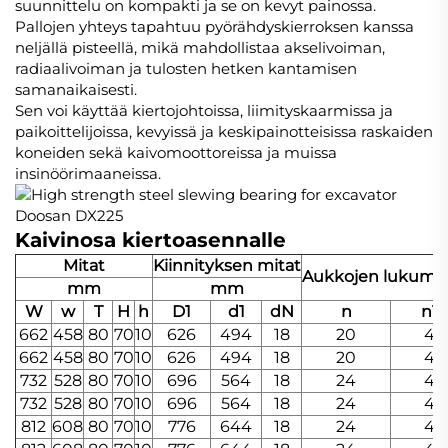
suunnittelu on kompakti ja se on kevyt painossa.
Pallojen yhteys tapahtuu pyörähdyskierroksen kanssa
neljällä pisteellä, mikä mahdollistaa akselivoiman,
radiaalivoiman ja tulosten hetken kantamisen
samanaikaisesti.
Sen voi käyttää kiertojohtoissa, liimityskaarmissa ja
paikoittelijoissa, kevyissä ja keskipainotteisissa raskaiden
koneiden sekä kaivomoottoreissa ja muissa
insinöörimaaneissa.
Kaivinosa kiertoasennalle
Mitat
Kiinnityksen mitat
Aukkojen lukumä
mm
mm
W
w
T
H
h
D1
d1
dN
n
n1
662
458
80
70
10
626
494
18
20
4
662
458
80
70
10
626
494
18
20
4
732
528
80
70
10
696
564
18
24
4
732
528
80
70
10
696
564
18
24
4
812
608
80
70
10
776
644
18
24
4