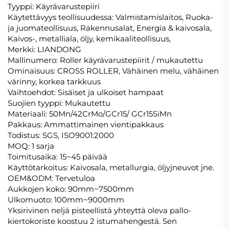
Tyyppi: Käyrävarustepiiri
Käytettävyys teollisuudessa: Valmistamislaitos, Ruoka-
ja juomateollisuus, Rakennusalat, Energia & kaivosala,
Kaivos-, metalliala, öljy, kemikaaliteollisuus,
Merkki: LIANDONG
Mallinumero: Roller käyrävarustepiirit / mukautettu
Ominaisuus: CROSS ROLLER, Vähäinen melu, vähäinen
värinny, korkea tarkkuus
Vaihtoehdot: Sisäiset ja ulkoiset hampaat
Suojien tyyppi: Mukautettu
Materiaali: 50Mn/42CrMo/GCr15/ GCr15SiMn
Pakkaus: Ammattimainen vientipakkaus
Todistus: SGS, ISO9001:2000
MOQ: 1 sarja
Toimitusaika: 15~45 päivää
Käyttötarkoitus: Kaivosala, metallurgia, öljyjneuvot jne.
OEM&ODM: Tervetuloa
Aukkojen koko: 90mm~7500mm
Ulkomuoto: 100mm~9000mm
Yksirivinen neljä pisteellistä yhteyttä oleva pallo-
kiertokoriste koostuu 2 istumahengestä. Sen