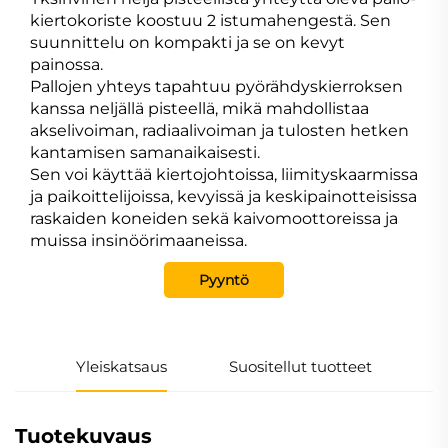
kiertokoriste koostuu 2 istumahengestä. Sen
suunnittelu on kompakti ja se on kevyt
painossa.
Pallojen yhteys tapahtuu pyörähdyskierroksen
kanssa neljällä pisteellä, mikä mahdollistaa
akselivoiman, radiaalivoiman ja tulosten hetken
kantamisen samanaikaisesti.
Sen voi käyttää kiertojohtoissa, liimityskaarmissa
ja paikoittelijoissa, kevyissä ja keskipainotteisissa
raskaiden koneiden sekä kaivomoottoreissa ja
muissa insinöörimaaneissa.
Pyyntö
Yleiskatsaus
Suositellut tuotteet
Tuotekuvaus