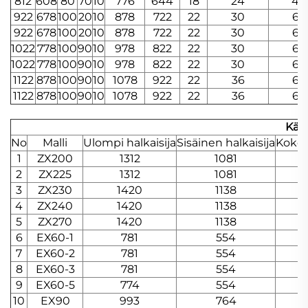
812
608
80
70
10
776
644
18
24
4
922
678
100
20
10
878
722
22
30
6
922
678
100
20
10
878
722
22
30
6
1022
778
100
90
10
978
822
22
30
6
1022
778
100
90
10
978
822
22
30
6
1122
878
100
90
10
1078
922
22
36
6
1122
878
100
90
10
1078
922
22
36
6
Kää
No
Malli
Ulompi halkaisija
Sisäinen halkaisija
Kokon
1
ZX200
1312
1081
2
ZX225
1312
1081
3
ZX230
1420
1138
4
ZX240
1420
1138
5
ZX270
1420
1138
6
EX60-1
781
554
7
EX60-2
781
554
8
EX60-3
781
554
9
EX60-5
774
554
10
EX90
993
764