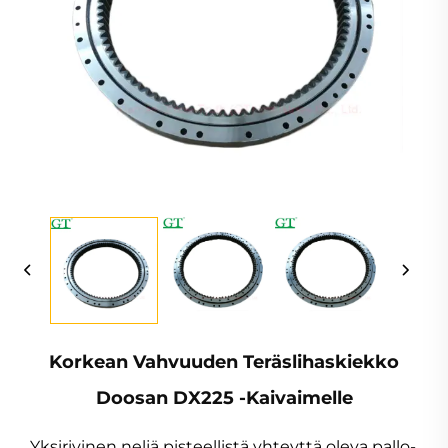
Korkean Vahvuuden Teräslihaskiekko
Doosan DX225 -kaivaimelle
Yksirivinen neljä pisteellistä yhteyttä oleva pallo-