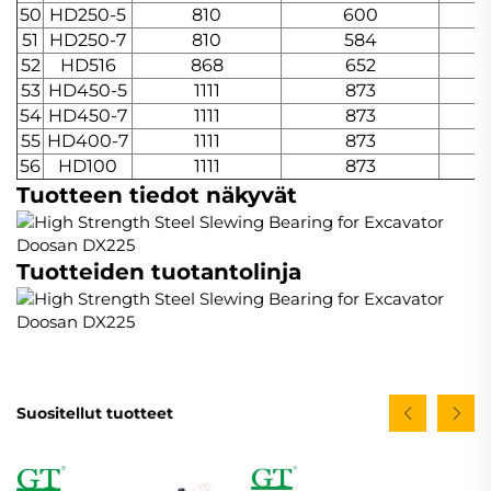
50
HD250-5
810
600
51
HD250-7
810
584
52
HD516
868
652
53
HD450-5
1111
873
54
HD450-7
1111
873
55
HD400-7
1111
873
56
HD100
1111
873
Tuotteen tiedot näkyvät
Tuotteiden tuotantolinja
Suositellut tuotteet