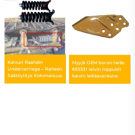
Kaivuri Raahdin
Myyjä OEM boron teräs
Undercarriage – Raiteen
8E5531 raivin loppubit
Säätöylitys Kokonaisuus
kaivin leikkausreuna