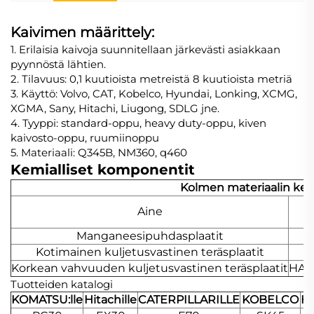
Kaivimen määrittely:
1. Erilaisia kaivoja suunnitellaan järkevästi asiakkaan
pyynnöstä lähtien.
2. Tilavuus: 0,1 kuutioista metreistä 8 kuutioista metriä
3. Käyttö: Volvo, CAT, Kobelco, Hyundai, Lonking, XCMG,
XGMA, Sany, Hitachi, Liugong, SDLG jne.
4. Tyyppi: standard-oppu, heavy duty-oppu, kiven
kaivosto-oppu, ruumiinoppu
5. Materiaali: Q345B, NM360, q460
Kemialliset komponentit
Kolmen materiaalin kem
Aine
Manganeesipuhdasplaatit
P
Kotimainen kuljetusvastinen teräsplaatit
N
Korkean vahvuuden kuljetusvastinen teräsplaatit
HAR
Tuotteiden katalogi
KOMATSU:lle
Hitachille
CATERPILLARILLE
KOBELCO
H