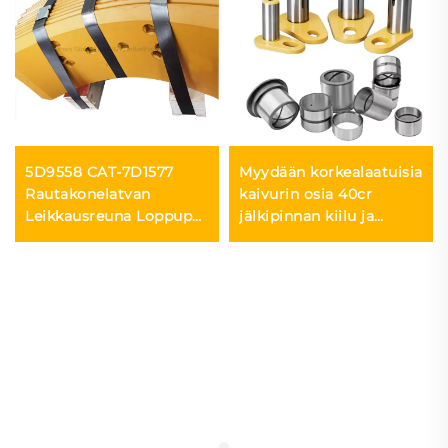
Myydään korkealaatuisia
5D9558 CAT-7D1577
kaivurin osia 40cr
Rautakonelatvan
jälkipinnan kiilu ja
Leikkausreuna Loppupää
rintama mini-kaivurin
Raahimaisemalle ja
kaukosormus
Latajalle