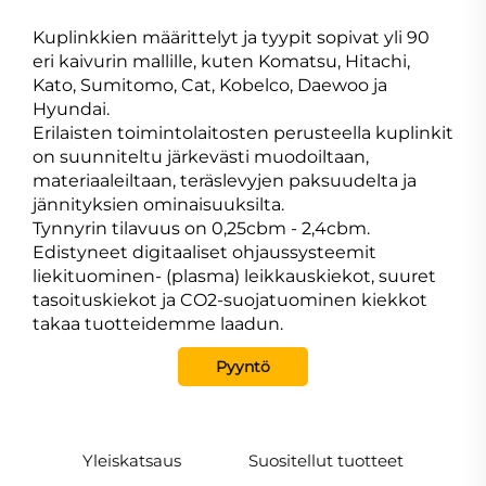
Kuplinkkien määrittelyt ja tyypit sopivat yli 90
eri kaivurin mallille, kuten Komatsu, Hitachi,
Kato, Sumitomo, Cat, Kobelco, Daewoo ja
Hyundai.
Erilaisten toimintolaitosten perusteella kuplinkit
on suunniteltu järkevästi muodoiltaan,
materiaaleiltaan, teräslevyjen paksuudelta ja
jännityksien ominaisuuksilta.
Tynnyrin tilavuus on 0,25cbm - 2,4cbm.
Edistyneet digitaaliset ohjaussysteemit
liekituominen- (plasma) leikkauskiekot, suuret
tasoituskiekot ja CO2-suojatuominen kiekkot
takaa tuotteidemme laadun.
Pyyntö
Yleiskatsaus
Suositellut tuotteet