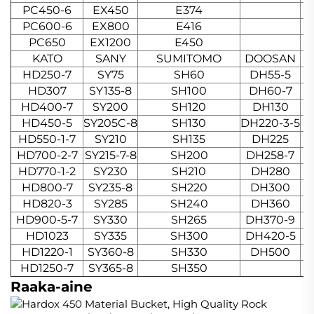
PC450-6
EX450
E374
PC600-6
EX800
E416
PC650
EX1200
E450
KATO
SANY
SUMITOMO
DOOSAN
HD250-7
SY75
SH60
DH55-5
HD307
SY135-8
SH100
DH60-7
HD400-7
SY200
SH120
DH130
HD450-5
SY205C-8
SH130
DH220-3-5
HD550-1-7
SY210
SH135
DH225
E
HD700-2-7
SY215-7-8
SH200
DH258-7
HD770-1-2
SY230
SH210
DH280
E
HD800-7
SY235-8
SH220
DH300
E
HD820-3
SY285
SH240
DH360
E
HD900-5-7
SY330
SH265
DH370-9
E
HD1023
SY335
SH300
DH420-5
HD1220-1
SY360-8
SH330
DH500
HD1250-7
SY365-8
SH350
Raaka-aine