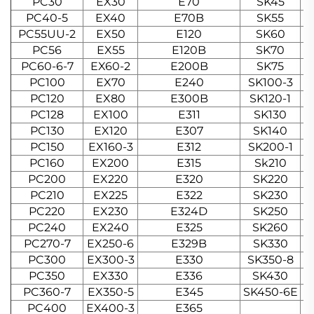
PC30
EX30
E70
SK45
PC40-5
EX40
E70B
SK55
PC55UU-2
EX50
E120
SK60
PC56
EX55
E120B
SK70
PC60-6-7
EX60-2
E200B
SK75
PC100
EX70
E240
SK100-3
PC120
EX80
E300B
SK120-1
PC128
EX100
E311
SK130
PC130
EX120
E307
SK140
PC150
EX160-3
E312
SK200-1
PC160
EX200
E315
Sk210
PC200
EX220
E320
SK220
PC210
EX225
E322
SK230
PC220
EX230
E324D
SK250
PC240
EX240
E325
SK260
PC270-7
EX250-6
E329B
SK330
PC300
EX300-3
E330
SK350-8
PC350
EX330
E336
SK430
PC360-7
EX350-5
E345
SK450-6E
PC400
EX400-3
E365