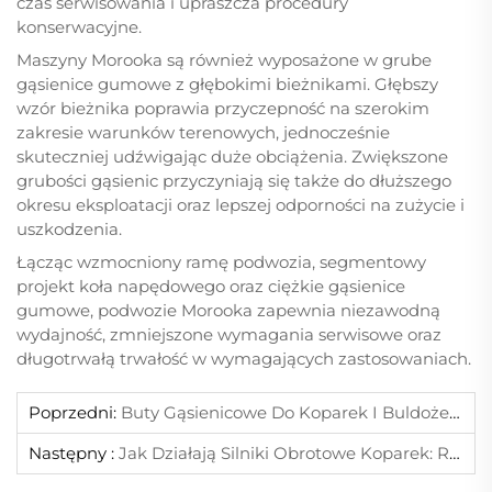
czas serwisowania i upraszcza procedury
konserwacyjne.
Maszyny Morooka są również wyposażone w grube
gąsienice gumowe z głębokimi bieżnikami. Głębszy
wzór bieżnika poprawia przyczepność na szerokim
zakresie warunków terenowych, jednocześnie
skuteczniej udźwigając duże obciążenia. Zwiększone
grubości gąsienic przyczyniają się także do dłuższego
okresu eksploatacji oraz lepszej odporności na zużycie i
uszkodzenia.
Łącząc wzmocniony ramę podwozia, segmentowy
projekt koła napędowego oraz ciężkie gąsienice
gumowe, podwozie Morooka zapewnia niezawodną
wydajność, zmniejszone wymagania serwisowe oraz
długotrwałą trwałość w wymagających zastosowaniach.
Poprzedni:
Buty Gąsienicowe Do Koparek I Buldożerów: 3 Kluczowe Różnice, Które Pomogą Wybrać Odpowiednie Części Podwozia
Następny :
Jak Działają Silniki Obrotowe Koparek: Rzeczywista Mechanika I Wydajność Na Placu Budowy