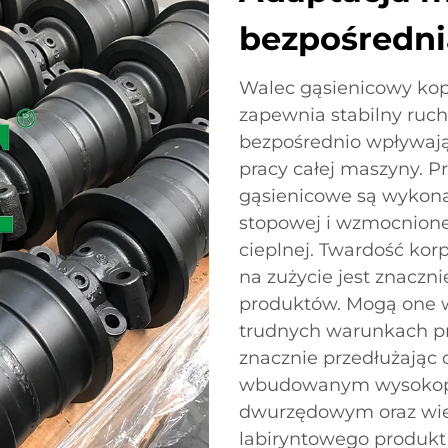
bezpośrednia
Walec gąsienicowy kop
zapewnia stabilny ruc
bezpośrednio wpływają
pracy całej maszyny. 
gąsienicowe są wykonan
stopowej i wzmocnion
cieplnej. Twardość kor
na zużycie jest znaczn
produktów. Mogą one w
trudnych warunkach prac
znacznie przedłużając c
wbudowanym wysokopr
dwurzędowym oraz wiel
labiryntowego produkt