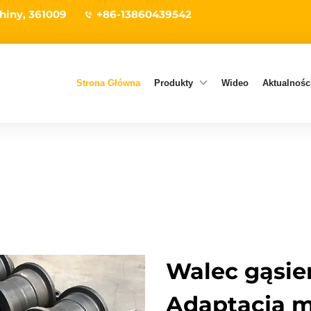
hiny, 361009
+86-13860439542
Strona Główna
Produkty
Wideo
Aktualności
Walec gąsie
Adaptacja m