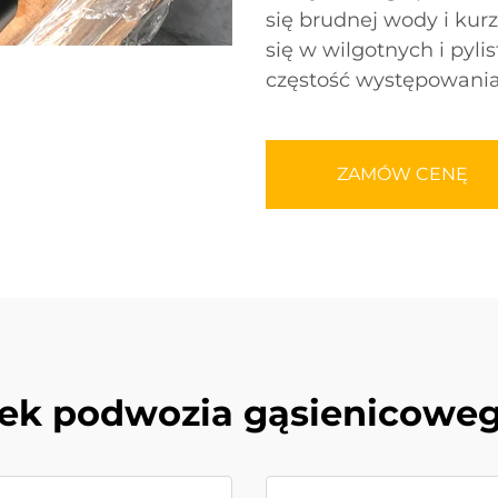
się brudnej wody i ku
się w wilgotnych i pyl
częstość występowania
ZAMÓW CENĘ
lek podwozia gąsienicowe