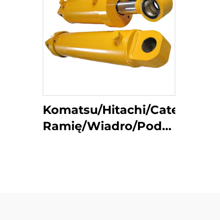
Komatsu/Hitachi/Caterpillar
Ramię/Wiadro/Podnośnik
Hydrauliczny
Cylindryczny dla
wykoparek