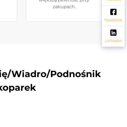
zakupach.
Facebook
Linkedin
mię/Wiadro/Podnośnik
ykoparek