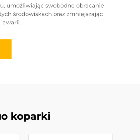
rzu, umożliwiając swobodne obracanie
istych środowiskach oraz zmniejszając
 awarii.
go koparki