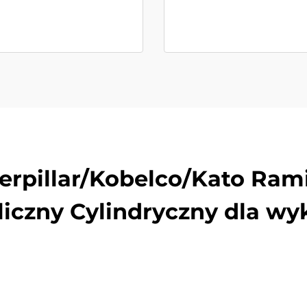
erpillar/Kobelco/Kato Ra
iczny Cylindryczny dla w