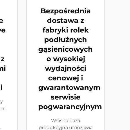
Bezpośrednia
e
dostawa z
we
fabryki rolek
podłużnych
gąsienicowych
 z
o wysokiej
mi
wydajności
cenowej i
i
gwarantowanym
serwisie
ny
pogwarancyjnym
ymi
Własna baza
produkcyjna umożliwia
k