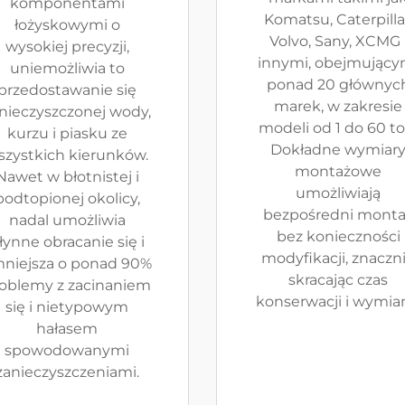
komponentami
Komatsu, Caterpilla
łożyskowymi o
Volvo, Sany, XCMG 
wysokiej precyzji,
innymi, obejmujący
uniemożliwia to
ponad 20 głównyc
przedostawanie się
marek, w zakresie
nieczyszczonej wody,
modeli od 1 do 60 to
kurzu i piasku ze
Dokładne wymiar
szystkich kierunków.
montażowe
Nawet w błotnistej i
umożliwiają
podtopionej okolicy,
bezpośredni monta
nadal umożliwia
bez konieczności
łynne obracanie się i
modyfikacji, znaczn
niejsza o ponad 90%
skracając czas
oblemy z zacinaniem
konserwacji i wymia
się i nietypowym
hałasem
spowodowanymi
zanieczyszczeniami.