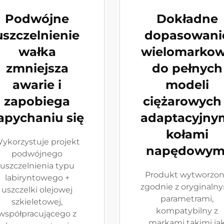
Podwójne
Dokładne
uszczelnienie
dopasowani
wałka
wielomarko
zmniejsza
do pełnych
awarie i
modeli
zapobiega
ciężarowych
apychaniu się
adaptacyjny
kołami
ykorzystuje projekt
napędowym
podwójnego
uszczelnienia typu
Produkt wytworzo
labiryntowego +
zgodnie z oryginaln
uszczelki olejowej
parametrami,
szkieletowej,
kompatybilny z
współpracującego z
markami takimi ja