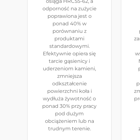
osiąga HRC55-62, a
odporność na zużycie
poprawiona jest o
ponad 40% w
porównaniu z
produktami
za
standardowymi.
Efektywnie opiera się
w
tarcie gąsienicy i
uderzeniom kamieni,
zmniejsza
odkształcenie
p
powierzchni koła i
zm
wydłuża żywotność o
pr
ponad 30% przy pracy
pod dużym
obciążeniem lub na
trudnym terenie.