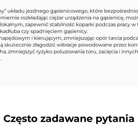
y” układu jezdnego gąsienicowego, które bezpośrednio p
iernie rozkładając ciężar urządzenia na gąsienicę, możn
nym, zapewnić stabilność koparki podczas pracy w try
kadłuba czy spadnięciem gąsienicy.
 napędowym i kierującym, zmniejszając opór tarcia podc
gą skutecznie złagodzić wibracje powodowane przez ko
a, zmniejszyć ryzyko poluzowania toru, zacięcia i innych
.
Często zadawane pytania