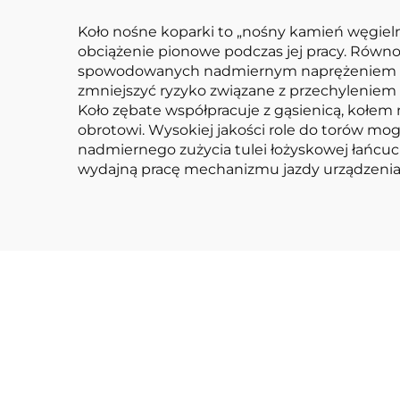
Koło nośne koparki to „nośny kamień węgieln
obciążenie pionowe podczas jej pracy.
Równom
spowodowanych nadmiernym naprężeniem lokal
zmniejszyć ryzyko związane z przechyleniem 
Koło zębate współpracuje z gąsienicą, kołem
obrotowi.
Wysokiej jakości role do torów mo
nadmiernego zużycia tulei łożyskowej łańcuch
wydajną pracę mechanizmu jazdy urządzenia