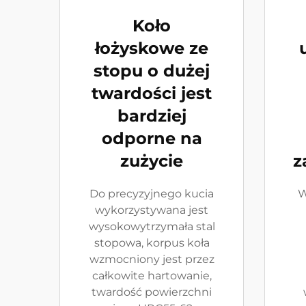
Koło
łożyskowe ze
stopu o dużej
twardości jest
bardziej
odporne na
zużycie
z
Do precyzyjnego kucia
W
wykorzystywana jest
wysokowytrzymała stal
stopowa, korpus koła
wzmocniony jest przez
całkowite hartowanie,
twardość powierzchni