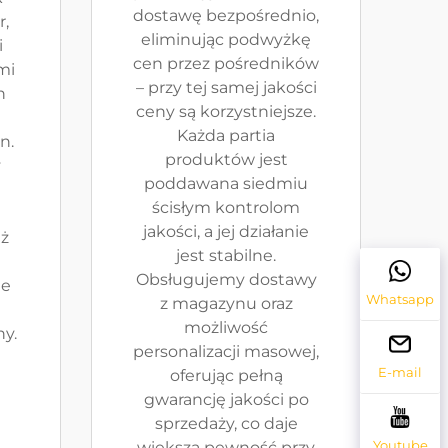
dostawę bezpośrednio,
r,
eliminując podwyżkę
i
cen przez pośredników
mi
– przy tej samej jakości
h
ceny są korzystniejsze.
Każda partia
n.
produktów jest
y
poddawana siedmiu
ścisłym kontrolom
jakości, a jej działanie
ż
jest stabilne.
Obsługujemy dostawy
ie
Whatsapp
z magazynu oraz
możliwość
ny.
personalizacji masowej,
E-mail
oferując pełną
gwarancję jakości po
sprzedaży, co daje
Youtube
większą pewność przy