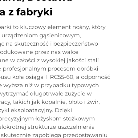
 z fabryki
arki to kluczowy element nośny, który
h urządzeniom gąsienicowym,
c na skuteczność i bezpieczeństwo
Produkowane przez nas walce
e w całości z wysokiej jakości stali
e profesjonalnym procesem obróbki
pusu koła osiąga HRC55-60, a odporność
ie wyższa niż w przypadku typowych
ytrzymać długotrwałe zużycie w
y, takich jak kopalnie, błoto i żwir,
ykl eksploatacyjny. Dzięki
ecyzyjnym łożyskom stożkowym
okrotnej strukturze uszczelnienia
 skutecznie zapobiega przedostawaniu