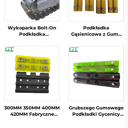
Wykoparka Bolt-On
Podkładka
Podkładka
Gąsienicowa z Gumy
Gąsienicowa z
Montowana na
Podkładką Gumową z
Boltach z Modelem
Naturalną Guma
230BB 250BA 300BA
300BB
300MM 350MM 400MM
Grubszego Gumowego
420MM Fabryczne
Podkładki Gусenicy
Dostawy Podkładek
Poliuretanowa
Gąsienicowych z
Podkładka Gусenicy