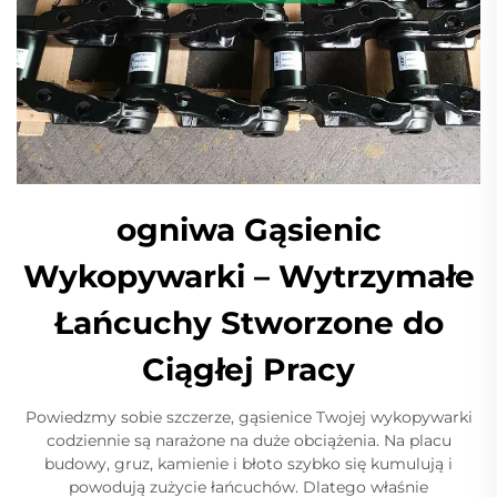
ogniwa Gąsienic
Wykopywarki – Wytrzymałe
Łańcuchy Stworzone do
Ciągłej Pracy
Powiedzmy sobie szczerze, gąsienice Twojej wykopywarki
codziennie są narażone na duże obciążenia. Na placu
budowy, gruz, kamienie i błoto szybko się kumulują i
powodują zużycie łańcuchów. Dlatego właśnie