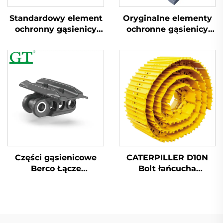
Standardowy element
Oryginalne elementy
ochronny gąsienicy
ochronne gąsienicy
CAT320 dla
dla ekskawatora
ekskawatora
DH220/SK350/R200
Części gąsienicowe
CATERPILLER D10N
Berco Łącze
Bolt łańcucha
gąsienicowe Łańcuch
gąsienicowegoBolt
gąsienicowy
łańcucha
gąsienicowego