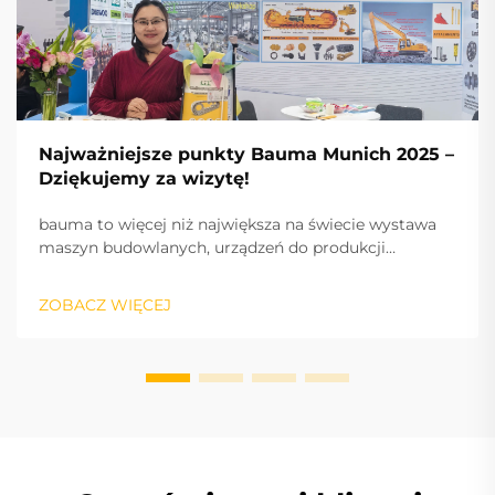
Najważniejsze punkty Bauma Munich 2025 –
Dziękujemy za wizytę!
bauma to więcej niż największa na świecie wystawa
maszyn budowlanych, urządzeń do produkcji
materiałów budowlanych i maszyn górniczych,
pojazdów i sprzętu budowlanego: to puls branży oraz
ZOBACZ WIĘCEJ
międzynarodowy silnik sukcesu, napędzający
innowacje i rynek.