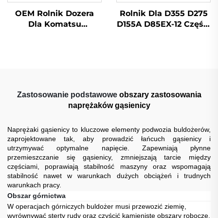
OEM Rolnik Dozera
Rolnik Dla D355 D275
Dla Komatsu
D155A D85EX-12 Części
Caterpillar D3M D4D
Wykoparki Przedni
D6D D8N D9N D85ESS
Rolnik
Zastosowanie podstawowe
obszary zastosowania
naprężaków gąsienicy
Naprężaki gąsienicy to kluczowe elementy podwozia buldożerów,
zaprojektowane tak, aby prowadzić łańcuch gąsienicy i
utrzymywać optymalne napięcie. Zapewniają płynne
przemieszczanie się gąsienicy, zmniejszają tarcie między
częściami, poprawiają stabilność maszyny oraz wspomagają
stabilność nawet w warunkach dużych obciążeń i trudnych
warunkach pracy.
Obszar górnictwa
W operacjach górniczych buldożer musi przewozić ziemię,
wyrównywać sterty rudy oraz czyścić kamieniste obszary robocze.