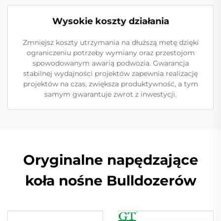
Wysokie koszty działania
Zmniejsz koszty utrzymania na dłuższą metę dzięki
ograniczeniu potrzeby wymiany oraz przestojom
spowodowanym awarią podwozia. Gwarancja
stabilnej wydajności projektów zapewnia realizację
projektów na czas, zwiększa produktywność, a tym
samym gwarantuje zwrot z inwestycji.
Oryginalne napędzające
koła nośne Bulldozerów