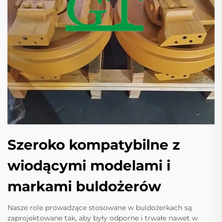
Szeroko kompatybilne z
wiodącymi modelami i
markami buldożerów
Nasze role prowadzące stosowane w buldożerkach są
zaprojektowane tak, aby były odporne i trwałe nawet w