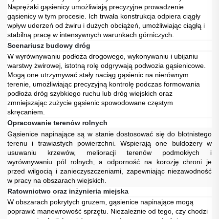
Naprężaki gąsienicy umożliwiają precyzyjne prowadzenie
gąsienicy w tym procesie. Ich trwała konstrukcja odpiera ciągły
wpływ uderzeń od żwiru i dużych obciążeń, umożliwiając ciągłą i
stabilną pracę w intensywnych warunkach górniczych.
Scenariusz budowy dróg
W wyrównywaniu podłoża drogowego, wykonywaniu i ubijaniu
warstwy żwirowej, istotną rolę odgrywają podwozia gąsienicowe.
Mogą one utrzymywać stały naciąg gąsienic na nierównym
terenie, umożliwiając precyzyjną kontrolę podczas formowania
podłoża dróg szybkiego ruchu lub dróg wiejskich oraz
zmniejszając zużycie gąsienic spowodowane częstym
skręcaniem.
Opracowanie terenów rolnych
Gąsienice napinające są w stanie dostosować się do błotnistego
terenu i trawiastych powierzchni. Wspierają one buldożery w
usuwaniu krzewów, melioracji terenów podmokłych i
wyrównywaniu pól rolnych, a odporność na korozję chroni je
przed wilgocią i zanieczyszczeniami, zapewniając niezawodność
w pracy na obszarach wiejskich.
Ratownictwo oraz inżynieria miejska
W obszarach pokrytych gruzem, gąsienice napinające mogą
poprawić manewrowość sprzętu. Niezależnie od tego, czy chodzi