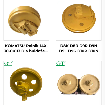
KOMATSU Rolnik 14X-
D8K D8R D9R D9N
30-00113 Dla buldożera
D9L D9G D10R D10N
D65EX-12
D9 D10 Dozer Przedni
Rolnik