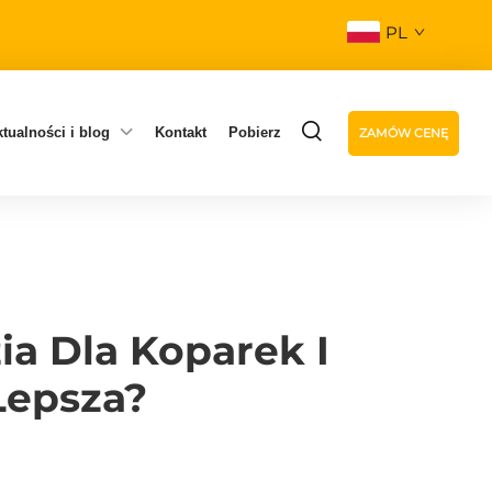
PL
tualności i blog
Kontakt
Pobierz
ZAMÓW CENĘ
a Dla Koparek I
Lepsza?