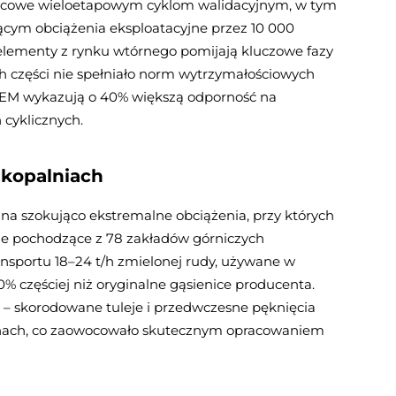
nicowe wieloetapowym cyklom walidacyjnym, w tym
cym obciążenia eksploatacyjne przez 10 000
 elementy z rynku wtórnego pomijają kluczowe fazy
 części nie spełniało norm wytrzymałościowych
OEM wykazują o 40% większą odporność na
 cyklicznych.
kopalniach
na szokująco ekstremalne obciążenia, przy których
ane pochodzące z 78 zakładów górniczych
nsportu 18–24 t/h zmielonej rudy, używane w
% częściej niż oryginalne gąsienice producenta.
– skorodowane tuleje i przedwczesne pęknięcia
inach, co zaowocowało skutecznym opracowaniem