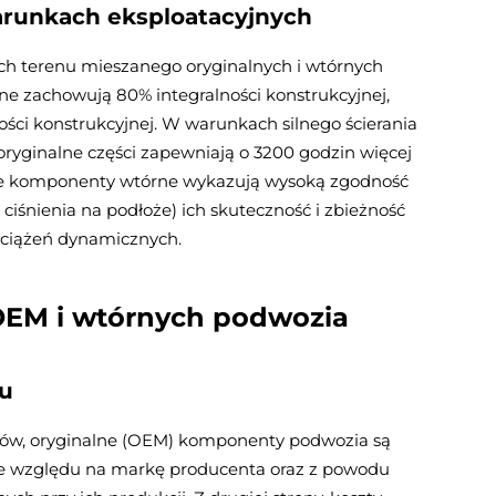
arunkach eksploatacyjnych
h terenu mieszanego oryginalnych i wtórnych
e zachowują 80% integralności konstrukcyjnej,
ści konstrukcyjnej. W warunkach silnego ścierania
– oryginalne części zapewniają o 3200 godzin więcej
e komponenty wtórne wykazują wysoką zgodność
iśnienia na podłoże) ich skuteczność i zbieżność
ciążeń dynamicznych.
OEM i wtórnych podwozia
u
riów, oryginalne (OEM) komponenty podwozia są
ze względu na markę producenta oraz z powodu