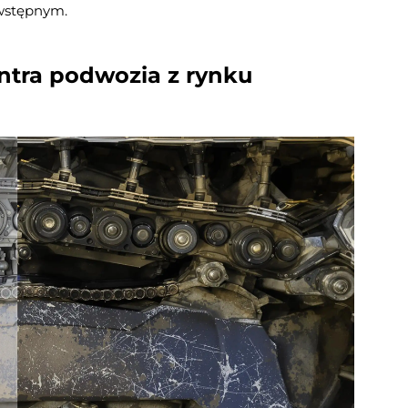
 wstępnym.
ntra podwozia z rynku