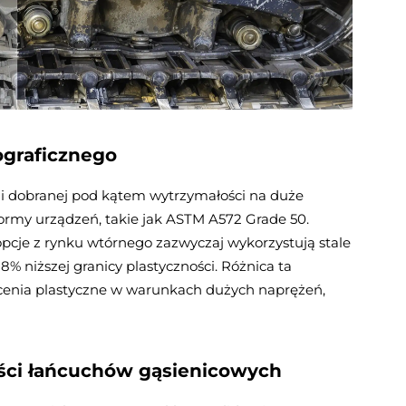
ograficznego
i dobranej pod kątem wytrzymałości na duże
normy urządzeń, takie jak ASTM A572 Grade 50.
 opcje z rynku wtórnego zazwyczaj wykorzystują stale
18% niższej granicy plastyczności. Różnica ta
cenia plastyczne w warunkach dużych naprężeń,
ści łańcuchów gąsienicowych