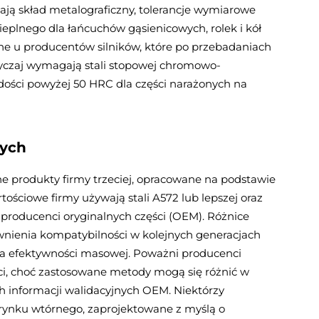
ają skład metalograficzny, tolerancje wymiarowe
plnego dla łańcuchów gąsienicowych, rolek i kół
pne u producentów silników, które po przebadaniach
yczaj wymagają stali stopowej chromowo-
dości powyżej 50 HRC dla części narażonych na
nych
e produkty firmy trzeciej, opracowane na podstawie
ściowe firmy używają stali A572 lub lepszej oraz
 producenci oryginalnych części (OEM). Różnice
wnienia kompatybilności w kolejnych generacjach
 na efektywności masowej. Poważni producenci
ci, choć zastosowane metody mogą się różnić w
ch informacji walidacyjnych OEM. Niektórzy
z rynku wtórnego, zaprojektowane z myślą o