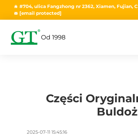
#704, ulica Fangzhong nr 2362, Xiamen, Fujian, C
[email protected]
Od 1998
Części Orygina
Buldoż
2025-07-11 15:45:16