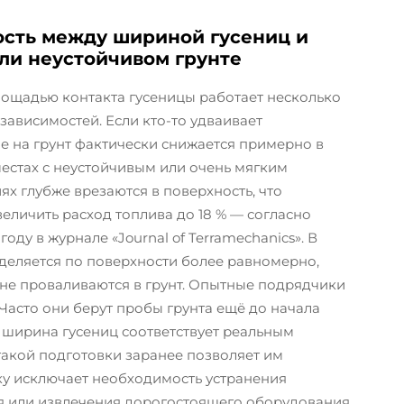
ость между шириной гусениц и
или неустойчивом грунте
ощадью контакта гусеницы работает несколько
ависимостей. Если кто-то удваивает
е на грунт фактически снижается примерно в
местах с неустойчивым или очень мягким
иях глубже врезаются в поверхность, что
еличить расход топлива до 18 % — согласно
у в журнале «Journal of Terramechanics». В
еделяется по поверхности более равномерно,
 не проваливаются в грунт. Опытные подрядчики
Часто они берут пробы грунта ещё до начала
 ширина гусениц соответствует реальным
акой подготовки заранее позволяет им
ку исключает необходимость устранения
я или извлечения дорогостоящего оборудования