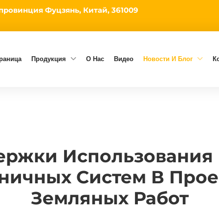
 провинция Фуцзянь, Китай, 361009
траница
Продукция
О Нас
Видео
Новости И Блог
К
ержки Использования 
ничных Систем В Прое
Земляных Работ