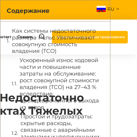
RU
Содержание
Как системы недостаточного
размера Рельс Увеличивают
онтакт
Скачать
Получить коммерческое предложение
совокупную стоимость
владения (TCO)
Ускоренный износ ходовой
части и повышенные
затраты на обслуживание:
рост совокупной стоимости
владения (TCO) на 27–43 %
вследствие
Недостаточно
преждевременного выхода
ктах Тяжелых
из строя
Простои и трудозатраты:
скрытые расходы,
связанные с аварийными
заменами и увеличенными