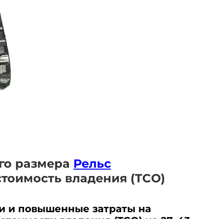
го размера
Рельс
тоимость владения (TCO)
и и повышенные затраты на