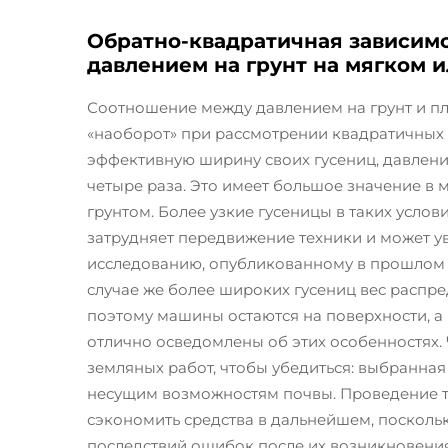
Обратно-квадратичная зависим
давлением на грунт на мягком 
Соотношение между давлением на грунт и пл
«наоборот» при рассмотрении квадратичных з
эффективную ширину своих гусениц, давлени
четыре раза. Это имеет большое значение в 
грунтом. Более узкие гусеницы в таких услов
затрудняет передвижение техники и может ув
исследованию, опубликованному в прошлом год
случае же более широких гусениц вес распр
поэтому машины остаются на поверхности, а
отлично осведомлены об этих особенностях. 
земляных работ, чтобы убедиться: выбранная
несущим возможностям почвы. Проведение т
сэкономить средства в дальнейшем, посколь
последствий ошибок после их возникновени