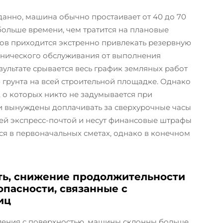
данно, машина обычно простаивает от 40 до 70
больше времени, чем тратится на плановые
ов приходится экстренно привлекать резервную
хнического обслуживания от выполнения
ультате срывается весь график земляных работ
грунта на всей строительной площадке. Однако
 о которых никто не задумывается при
и вынуждены доплачивать за сверхурочные часы
тей экспресс-почтой и несут финансовые штрафы
ся в первоначальных сметах, однако в конечном
ть, снижение продолжительности
опасности, связанные с
иц
пления с поверхностью, машины склонны больше