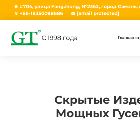
#704, улица Fangzhong, №2362, город Сямэнь,
+86-18350098686
[email protected]
С 1998 года
Главная с
Скрытые Изд
Мощных Гусе