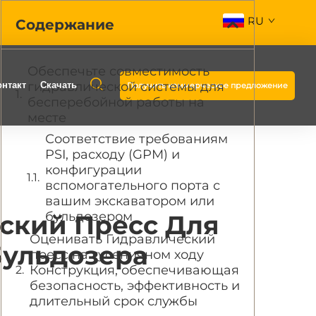
RU
Содержание
Обеспечьте совместимость
гидравлической системы для
онтакт
Скачать
Получить коммерческое предложение
бесперебойной работы на
месте
Соответствие требованиям
PSI, расходу (GPM) и
конфигурации
вспомогательного порта с
вашим экскаватором или
бульдозером
ский Пресс Для
Оценивать Гидравлический
Бульдозера
пресс на гусеничном ходу
Конструкция, обеспечивающая
безопасность, эффективность и
длительный срок службы