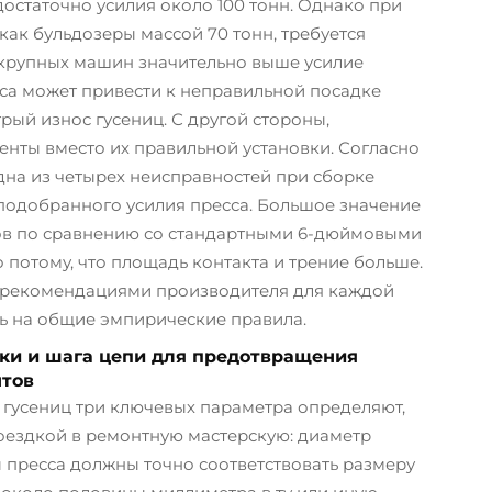
остаточно усилия около 100 тонн. Однако при
ак бульдозеры массой 70 тонн, требуется
х крупных машин значительно выше усилие
сса может привести к неправильной посадке
рый износ гусениц. С другой стороны,
нты вместо их правильной установки. Согласно
на из четырех неисправностей при сборке
 подобранного усилия пресса. Большое значение
мов по сравнению со стандартными 6-дюймовыми
 потому, что площадь контакта и трение больше.
с рекомендациями производителя для каждой
ь на общие эмпирические правила.
ки и шага цепи для предотвращения
нтов
 гусениц три ключевых параметра определяют,
поездкой в ремонтную мастерскую: диаметр
ты пресса должны точно соответствовать размеру