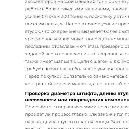
экскаваторов массой менее 20 тонн обычно д
работе с более тяжелыми машинами, такими к
усилие ближе к 300 тоннам, поскольку у эти
посадки пальцев. Недостаточное усилие пре
втулок, что со временем вызывает более быст
чрезмерное усилие может повредить компоне
последним отраслевым отчетам, примерно од
ходовой части возникает из-за неправильно
также имеет шаг цепи. Цепи с шагом 8 дюй
требуют значительно большего усилия просто
Перед покупкой обязательно ознакомьтесь 
конкретной модели машины, а не полагайтес
Проверка диаметра штифта, длины втул
несоосности или повреждения компоне
При работе с гидравлическими прессами для
пройдёт ли процесс гладко или закончится 
пальца, длина втулки и шаг гусеницы. Захва