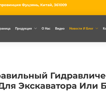
 провинция Фуцзянь, Китай, 361009
траница
Продукция
О Нас
Видео
Новости И Блог
К
равильный Гидравличе
Для Экскаватора Или 