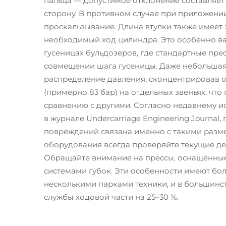
пальца — допустимое отклонение составляет
сторону. В противном случае при приложени
проскальзывание. Длина втулки также имеет 
необходимый ход цилиндра. Это особенно ва
гусеницах бульдозеров, где стандартные прес
совмещении шага гусеницы. Даже небольшая
распределение давления, сконцентрировав о
(примерно 83 бар) на отдельных звеньях, что
сравнению с другими. Согласно недавнему 
в журнале Undercarriage Engineering Journal,
повреждений связана именно с такими разм
оборудования всегда проверяйте текущие д
Обращайте внимание на прессы, оснащённы
системами губок. Эти особенности имеют бо
несколькими парками техники, и в большинст
службы ходовой части на 25–30 %.