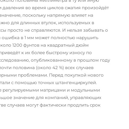
 около половины миллиметра в ту или иную
и давления во время циклов сжатия произойдёт
значение, поскольку напрямую влияет на
жно для длинных втулок, используемых в
сы просто не справляются. И нельзя забывать о
 ошибка в 1 мм может полностью нарушить
коло 1200 фунтов на квадратный дюйм
 приведёт к их более быстрому износу по
исследованию, опубликованному в прошлом году
 почти половина (около 42 %) всех случаев
ерными проблемами. Перед покупкой нового
етали с помощью точных штангенциркулей.
е регулируемыми матрицами и модульными
льшое значение для компаний, управляющих
ве случаев могут фактически продлить срок