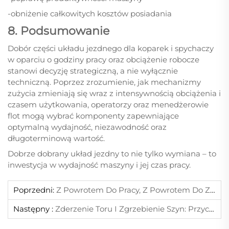
-obniżenie całkowitych kosztów posiadania
8. Podsumowanie
Dobór części układu jezdnego dla koparek i spychaczy
w oparciu o godziny pracy oraz obciążenie robocze
stanowi decyzję strategiczną, a nie wyłącznie
techniczną. Poprzez zrozumienie, jak mechanizmy
zużycia zmieniają się wraz z intensywnością obciążenia i
czasem użytkowania, operatorzy oraz menedżerowie
flot mogą wybrać komponenty zapewniające
optymalną wydajność, niezawodność oraz
długoterminową wartość.
Dobrze dobrany układ jezdny to nie tylko wymiana – to
inwestycja w wydajność maszyny i jej czas pracy.
Poprzedni:
Z Powrotem Do Pracy, Z Powrotem Do Zwycięstw — Powitaliśmy Obiecujący 2026 Rok
Następny :
Zderzenie Toru I Zgrzebienie Szyn: Przyczyny Oraz Środki Zapobiegawcze