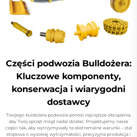
Części podwozia Bulldożera:
Kluczowe komponenty,
konserwacja i wiarygodni
dostawcy
Twojego buldożera podwozie ponosi najcięższe obciążenia,
aby Twój sprzęt mógł nadal działać. Projektujemy nasze
części tak, aby wytrzymywały te ekstremalne warunki – stal
stopowa o wysokiej wytrzymałości, precyzyjna produkcja i