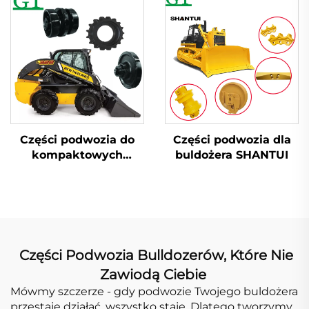
Części podwozia do
Części podwozia dla
kompaktowych
buldożera SHANTUI
ładowarek
gąsienicowych NEW
HOLLANDI
Części Podwozia Bulldozerów, Które Nie
​
Zawiodą Ciebie
Mówmy szczerze - gdy podwozie Twojego buldożera
przestaje działać, wszystko staje. Dlatego tworzymy