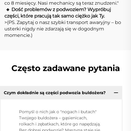
co 8 miesięcy. Nasi mechanicy są teraz znudzeni."
​
​🔹 Dość problemów z podwoziem? Wypróbuj
części, które pracują tak samo ciężko jak Ty.​
>(PS. Zapytaj o nasz szybki transport awaryjny – bo
usterki nigdy nie zdarzają się w dogodnym
momencie.)
Często zadawane pytania
Czym dokładnie są części podwozia buldożera?
Pomyśl o nich jak o "nogach i butach"
Twojego buldożera – gąsienicach,
rolkach i zębatkach, które go napędzają.
Bez dobrej podwozie? Maszyna staje się