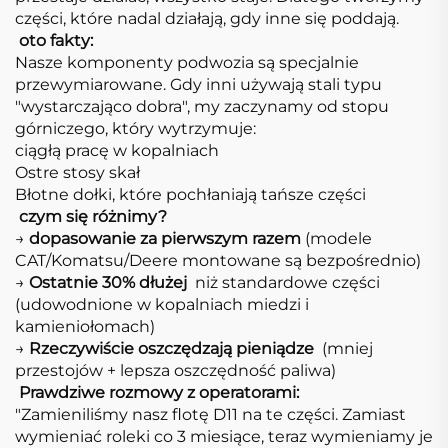
części, które nadal działają, gdy inne się poddają.
​
oto fakty:
Nasze komponenty podwozia są specjalnie
przewymiarowane. Gdy inni używają stali typu
"wystarczająco dobra", my zaczynamy od stopu
górniczego, który wytrzymuje:
ciągłą pracę w kopalniach
Ostre stosy skał
Błotne dołki, które pochłaniają tańsze części
​
czym się różnimy?
→
dopasowanie za pierwszym razem
(modele
CAT/Komatsu/Deere montowane są bezpośrednio)
→
​Ostatnie 30% dłużej​
​ niż standardowe części
(udowodnione w kopalniach miedzi i
kamieniołomach)​
→
​Rzeczywiście oszczędzają pieniądze​
​ (mniej
przestojów + lepsza oszczędność paliwa)​
​
​Prawdziwe rozmowy z operatorami:​
"Zamieniliśmy nasz flotę D11 na te części. Zamiast
wymieniać roleki co 3 miesiące, teraz wymieniamy je