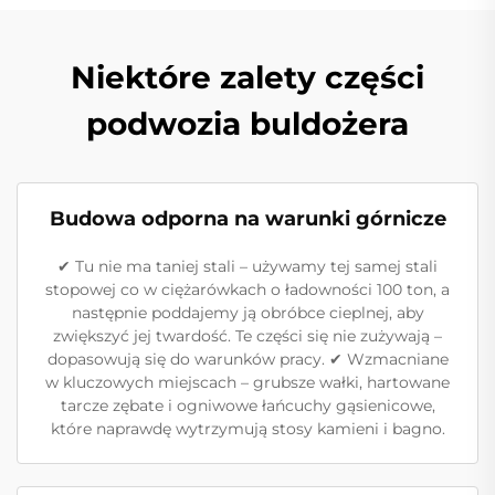
Niektóre zalety części
podwozia buldożera
Budowa odporna na warunki górnicze
✔ Tu nie ma taniej stali – używamy tej samej stali
stopowej co w ciężarówkach o ładowności 100 ton, a
następnie poddajemy ją obróbce cieplnej, aby
zwiększyć jej twardość. Te części ​​się nie zużywają –
dopasowują się do warunków pracy. ✔ Wzmacniane
w kluczowych miejscach – grubsze wałki, hartowane
tarcze zębate i ogniwowe łańcuchy gąsienicowe,
które naprawdę wytrzymują stosy kamieni i bagno.