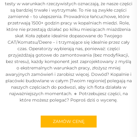
testy w warunkach rzeczywistych oznaczają, że nasze części
są bardziej trwałe i wytrzymałe. To nie są zwykłe części
zamienné – to ulepszenia. Prowadnice łańcuchowe, które
przetrwają 1500+ godzin pracy w kopalniach miedzi. Role,
które nie przestają działać po kilku miesiącach miażdżenia
skał. Koła zębate idealnie dopasowane do Twojego
CAT/Komatsu/Deere – i trzymające się idealnie przez cały
czas. Operatorzy wybierają nas, ponieważ: części
przyjeżdżają gotowe do zamontowania (bez modyfikacji,
bez stresu), każdy komponent jest zaprojektowany z myślą
o ekstremalnych warunkach pracy, złożysz mniej
awaryjnych zamówień i zarobisz więcej. Dowód? Kopalnie i
placówki budowlane w całym [Twoim regionie] polegają na
naszych częściach do podwozi, aby ich flota działała w
najważniejszych momentach. ​​🔹 Potrzebujesz części, na
które możesz polegać? Poproś dziś o wycenę.
ZAMÓW CENĘ