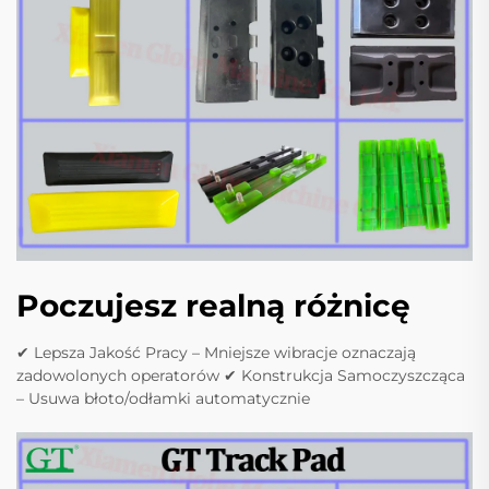
Poczujesz realną różnicę
✔ Lepsza Jakość Pracy – Mniejsze wibracje oznaczają
zadowolonych operatorów ✔ Konstrukcja Samoczyszcząca
– Usuwa błoto/odłamki automatycznie