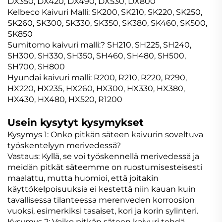
DX350, DX420, DX490, DX530, DX800
Kelbeco Kaivuri Malli: SK200, SK210, SK220, SK250,
SK260, SK300, SK330, SK350, SK380, SK460, SK500,
SK850
Sumitomo kaivuri malli:? SH210, SH225, SH240,
SH300, SH330, SH350, SH460, SH480, SH500,
SH700, SH800
Hyundai kaivuri malli: R200, R210, R220, R290,
HX220, HX235, HX260, HX300, HX330, HX380,
HX430, HX480, HX520, R1200
Usein kysytyt kysymykset
Kysymys 1: Onko pitkän säteen kaivurin soveltuva
työskentelyyn merivedessä?
Vastaus: Kyllä, se voi työskennellä merivedessä ja
meidän pitkät säteemme on ruostumisesteisesti
maalattu, mutta huomioi, että joitakin
käyttökelpoisuuksia ei kestettä niin kauan kuin
tavallisessa tilanteessa merenveden korroosion
vuoksi, esimerkiksi tasaiset, kori ja korin sylinteri.
Kysymys 2: Voiko pitkän säteen kaivuri tehdä