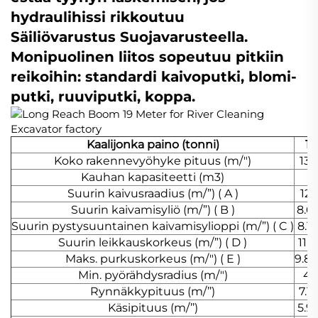
hydraulihissi rikkoutuu
Säiliövarustus Suojavarusteella.
Monipuolinen liitos sopeutuu pitkiin
reikoihin: standardi kaivoputki, blomi-
putki, ruuviputki, koppa.
Kaalijonka paino (tonni)
12
Koko rakennevyöhyke pituus (m/")
13/
Kauhan kapasiteetti (m3)
0
Suurin kaivusraadius (m/”) ( A )
12.
Suurin kaivamisyliö (m/”) ( B )
8.6/
Suurin pystysuuntainen kaivamisylioppi (m/”) ( C )
8.1/
Suurin leikkauskorkeus (m/”) ( D )
11.3
Maks. purkuskorkeus (m/") ( E )
9.8/
Min. pyörähdysradius (m/")
4/1
Rynnäkkypituus (m/’’)
7.1/
Käsipituus (m/’’)
5.9/