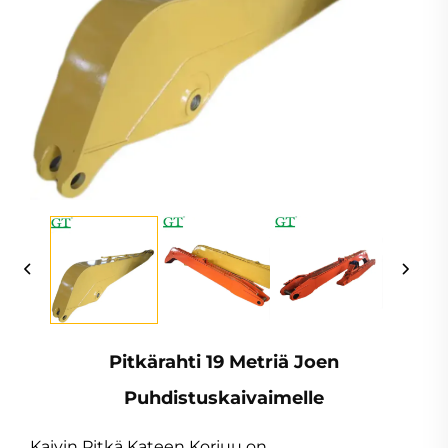
Pitkärahti 19 Metriä Joen
Puhdistuskaivaimelle
Kaivin Pitkä Kateen Korjuu on