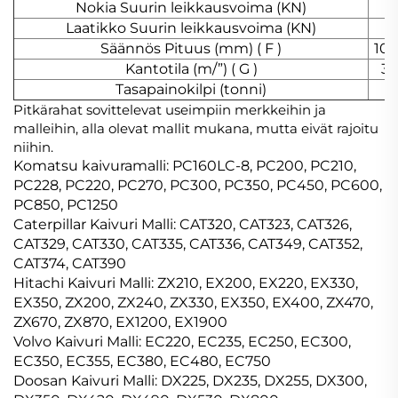
Nokia Suurin leikkausvoima (KN)
Laatikko Suurin leikkausvoima (KN)
1
Säännös Pituus (mm) ( F )
10/
Kantotila (m/”) ( G )
3/
Tasapainokilpi (tonni)
Pitkärahat sovittelevat useimpiin merkkeihin ja
malleihin, alla olevat mallit mukana, mutta eivät rajoitu
niihin.
Komatsu kaivuramalli: PC160LC-8, PC200, PC210,
PC228, PC220, PC270, PC300, PC350, PC450, PC600,
PC850, PC1250
Caterpillar Kaivuri Malli: CAT320, CAT323, CAT326,
CAT329, CAT330, CAT335, CAT336, CAT349, CAT352,
CAT374, CAT390
Hitachi Kaivuri Malli: ZX210, EX200, EX220, EX330,
EX350, ZX200, ZX240, ZX330, EX350, EX400, ZX470,
ZX670, ZX870, EX1200, EX1900
Volvo Kaivuri Malli: EC220, EC235, EC250, EC300,
EC350, EC355, EC380, EC480, EC750
Doosan Kaivuri Malli: DX225, DX235, DX255, DX300,