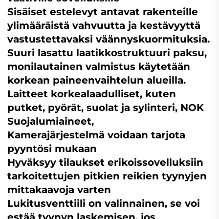
Sisäiset estelevyt antavat rakenteille
ylimääräistä vahvuutta ja kestävyyttä
vastustettavaksi väännyskuormituksia.
Suuri lasattu laatikkostruktuuri paksu,
monilautainen valmistus käytetään
korkean paineenvaihtelun alueilla.
Laitteet korkealaadulliset, kuten
putket, pyörät, suolat ja sylinteri, NOK
Suojalumiaineet,
Kamerajärjestelmä voidaan tarjota
pyyntösi mukaan
Hyväksyy tilaukset erikoissovelluksiin
tarkoitettujen pitkien reikien tyynyjen
mittakaavoja varten
Lukitusventtiili on valinnainen, se voi
estää tyynyn laskemisen, jos