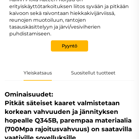
erityiskäyttötarkoituksen liitos syvään ja pitkään
kaivoon sekä raivontaan hiekkakivijärviissä,
reunojen muotoiluun, rantojen
tasauskäsittelyyn ja järvi/vesiviherien
puhdistamiseen.
Pyyntö
Yleiskatsaus
Suositellut tuotteet
Ominaisuudet:
Pitkät säteiset kaaret valmistetaan
korkean vahvuuden ja jännityksen
hopealle Q345B, parempaa materiaalia
(700Mpa rajoitusvahvuus) on saatavilla
vaativille sovelluksille