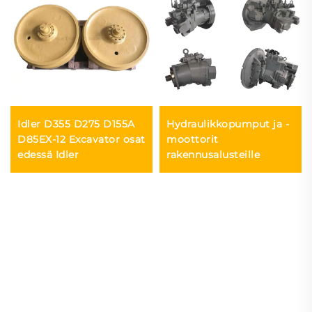
Idler D355 D275 D155A
Hydraulikkopumput ja -
D85EX-12 Excavator osat
moottorit
edessä Idler
rakennusalusteille