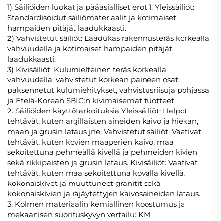
1) Säiliöiden luokat ja pääasialliset erot 1. Yleissäiliöt:
Standardisoidut säiliömateriaalit ja kotimaiset
hampaiden pitäjät laadukkaasti.
2) Vahvistetut säiliöt: Laadukas rakennusteräs korkealla
vahvuudella ja kotimaiset hampaiden pitäjät
laadukkaasti.
3) Kivisäiliöt: Kulumielteinen teräs korkealla
vahvuudella, vahvistetut korkean paineen osat,
paksennetut kulumiehitykset, vahvistusriisuja pohjassa
ja Etelä-Korean SBIC:n kivimaisemat tuotteet.
2. Säiliöiden käyttötarkoituksia Yleissäiliöt: Helpot
tehtävät, kuten argillaisten aineiden kaivo ja hiekan,
maan ja grusin lataus jne. Vahvistetut säiliöt: Vaativat
tehtävät, kuten kovien maaperien kaivo, maa
sekoitettuna pehmeällä kivellä ja pehmeiden kivien
sekä rikkipaisten ja grusin lataus. Kivisäiliöt: Vaativat
tehtävät, kuten maa sekoitettuna kovalla kivellä,
kokonaiskivet ja muuttuneet granitit sekä
kokonaiskivien ja räjäytettyjen kaivosaineiden lataus.
3. Kolmen materiaalin kemiallinen koostumus ja
mekaanisen suorituskyvyn vertailu: KM