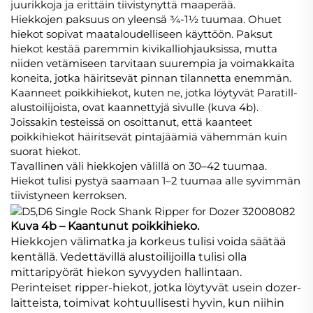
juurikkoja ja erittäin tiivistynyttä maaperää.
Hiekkojen paksuus on yleensä ¾-1½ tuumaa. Ohuet
hiekot sopivat maataloudelliseen käyttöön. Paksut
hiekot kestää paremmin kivikalliohjauksissa, mutta
niiden vetämiseen tarvitaan suurempia ja voimakkaita
koneita, jotka häiritsevät pinnan tilannetta enemmän.
Kaanneet poikkihiekot, kuten ne, jotka löytyvät Paratill-
alustoilijoista, ovat kaannettyjä sivulle (kuva 4b).
Joissakin testeissä on osoittanut, että kaanteet
poikkihiekot häiritsevät pintajäämiä vähemmän kuin
suorat hiekot.
Tavallinen väli hiekkojen välillä on 30–42 tuumaa.
Hiekot tulisi pystyä saamaan 1–2 tuumaa alle syvimmän
tiivistyneen kerroksen.
Kuva 4b – Kaantunut poikkihieko.
Hiekkojen välimatka ja korkeus tulisi voida säätää
kentällä. Vedettävillä alustoilijoilla tulisi olla
mittaripyörät hiekon syvyyden hallintaan.
Perinteiset ripper-hiekot, jotka löytyvät usein dozer-
laitteista, toimivat kohtuullisesti hyvin, kun niihin