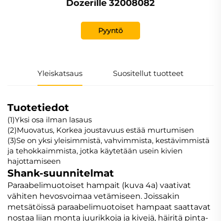
Dozerille 32008082
Pyyntö
Yleiskatsaus
Suositellut tuotteet
Tuotetiedot
(1)Yksi osa ilman lasaus
(2)Muovatus, Korkea joustavuus estää murtumisen
(3)Se on yksi yleisimmistä, vahvimmista, kestävimmistä
ja tehokkaimmista, jotka käytetään usein kivien
hajottamiseen
Shank-suunnitelmat
Paraabelimuotoiset hampait (kuva 4a) vaativat
vähiten hevosvoimaa vetämiseen. Joissakin
metsätöissä paraabelimuotoiset hampaat saattavat
nostaa liian monta juurikkoja ja kivejä, häiritä pinta-