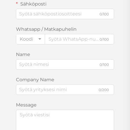
Sähköposti
0/100
Whatsapp / Matkapuhelin
Koodi
0/100
Name
0/100
Company Name
0/200
Message