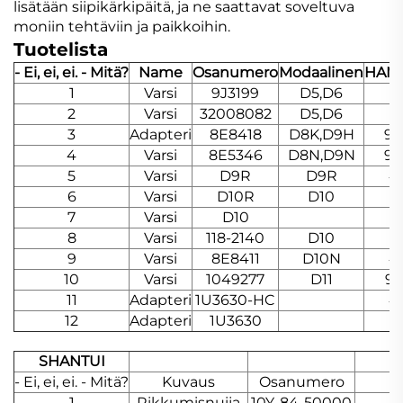
lisätään siipikärkipäitä, ja ne saattavat soveltuva
moniin tehtäviin ja paikkoihin.
Tuotelista
- Ei, ei, ei. - Mitä?
Name
Osanumero
Modaalinen
HAM
1
Varsi
9J3199
D5,D6
2
Varsi
32008082
D5,D6
3
Adapteri
8E8418
D8K,D9H
9W
4
Varsi
8E5346
D8N,D9N
9W
5
Varsi
D9R
D9R
4
6
Varsi
D10R
D10
7
Varsi
D10
8
Varsi
118-2140
D10
9
Varsi
8E8411
D10N
4
10
Varsi
1049277
D11
9
11
Adapteri
1U3630-HC
4
12
Adapteri
1U3630
SHANTUI
- Ei, ei, ei. - Mitä?
Kuvaus
Osanumero
M
1
Rikkumisnuija
10Y-84-50000