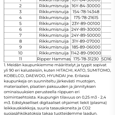
2
Rikkumisnuija
16Y-84-30000
3
Rikkumisnuija
154-78-14348
4
Rikkumisnuija
175-78-21615
5
Rikkumisnuija
23Y-89-00100
6
Rikkumisnuija
24Y-89-30000
7
Rikkumisnuija
24Y-89-50000
8
Rikkumisnuija
31Y-89-07000
S
9
Rikkumisnuija
185-89-06000
10
Rikkumisnuija
1142-89-09000
S
11
Ripper Hammas
175-78-31230
SD16,
1. Meidän kaupunkiemme määrittelyt ja tyypit sopivat
yli 90 eri kalusteisiin, kuten HITACHI, KATO, SUMITOMO,
KOBELCO, DAEWOO, HYUNDAI jne. Erilaisia
kaupunkeja on suunniteltu järkevästi muotojen,
materiaalien, plaatien paksuuden ja jännityksen
ominaisuuksien perusteella riippuen eri
toimintaehtoista. Kaupungin tilavuus on 0,25 m3 - 2,4
m3. Edistykselliset digitaaliset ohjaimet liekit (plasma)
leikkauskiekkoja, suuria tasauskoneita ja CO2
suojasähkökatoksia takaa tuotteidemme laadun.