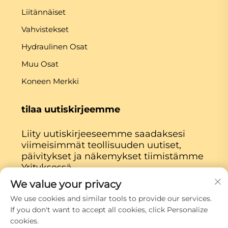
Liitännäiset
Vahvistekset
Hydraulinen Osat
Muu Osat
Koneen Merkki
tilaa uutiskirjeemme
Liity uutiskirjeeseemme saadaksesi
viimeisimmät teollisuuden uutiset,
päivitykset ja näkemykset tiimistämme
Yrityksessä.
We value your privacy
Tilaa
We use cookies and similar tools to provide our services.
If you don't want to accept all cookies, click Personalize
cookies.