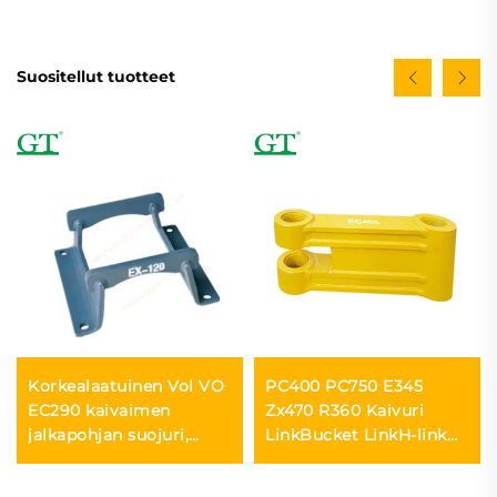
Suositellut tuotteet
Korkealaatuinen Vol VO
PC400 PC750 E345
EC290 kaivaimen
Zx470 R360 Kaivuri
jalkapohjan suojuri,
LinkBucket LinkH-link
ketjun suojuri
208-70-73120 208-70-
00750