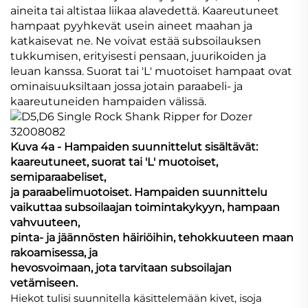
aineita tai altistaa liikaa alavedettä. Kaareutuneet
hampaat pyyhkevät usein aineet maahan ja
katkaisevat ne. Ne voivat estää subsoilauksen
tukkumisen, erityisesti pensaan, juurikoiden ja
leuan kanssa. Suorat tai 'L' muotoiset hampaat ovat
ominaisuuksiltaan jossa jotain paraabeli- ja
kaareutuneiden hampaiden välissä.
Kuva 4a - Hampaiden suunnittelut sisältävät:
kaareutuneet, suorat tai 'L' muotoiset,
semiparaabeliset,
ja paraabelimuotoiset. Hampaiden suunnittelu
vaikuttaa subsoilaajan toimintakykyyn, hampaan
vahvuuteen,
pinta- ja jäännösten häiriöihin, tehokkuuteen maan
rakoamisessa, ja
hevosvoimaan, jota tarvitaan subsoilajan
vetämiseen.
Hiekot tulisi suunnitella käsittelemään kivet, isoja