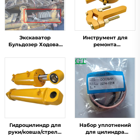
Экскаватор
Инструмент для
Бульдозер Ходовая
ремонта
Часть – Комплект
регулируемого
Цилиндра
цилиндра
Натяжителя Гусениц
экскаватора
Гидроцилиндр для
Набор уплотнений
руки/ковша/стрелы
для цилиндра
Komatsu/Hitachi/Caterpillar/Kobelco/Kato
экскаватора