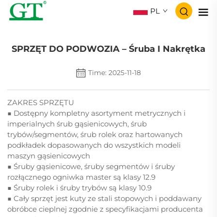
PL
SPRZĘT DO PODWOZIA – Śruba I Nakrętka
Time: 2025-11-18
ZAKRES SPRZĘTU
■ Dostępny kompletny asortyment metrycznych i
imperialnych śrub gąsienicowych, śrub
trybów/segmentów, śrub rolek oraz hartowanych
podkładek dopasowanych do wszystkich modeli
maszyn gąsienicowych
■ Śruby gąsienicowe, śruby segmentów i śruby
rozłącznego ogniwka master są klasy 12.9
■ Śruby rolek i śruby trybów są klasy 10.9
■ Cały sprzęt jest kuty ze stali stopowych i poddawany
obróbce cieplnej zgodnie z specyfikacjami producenta