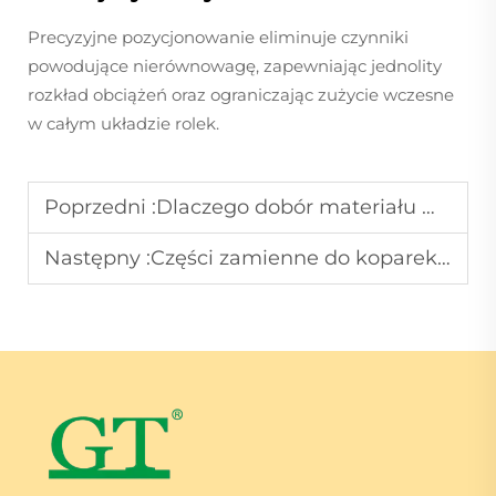
Precyzyjne pozycjonowanie eliminuje czynniki
powodujące nierównowagę, zapewniając jednolity
rozkład obciążeń oraz ograniczając zużycie wczesne
w całym układzie rolek.
Poprzedni :
Dlaczego dobór materiału ma większe znaczenie niż marka w przypadku części podwozia
Następny :
Części zamienne do koparek, które zwiększają niezawodność maszyny i skracają czas przestoju