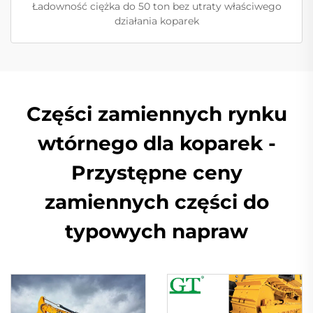
Ładowność ciężka do 50 ton bez utraty właściwego
działania koparek
Części zamiennych rynku
wtórnego dla koparek -
Przystępne ceny
zamiennych części do
typowych napraw