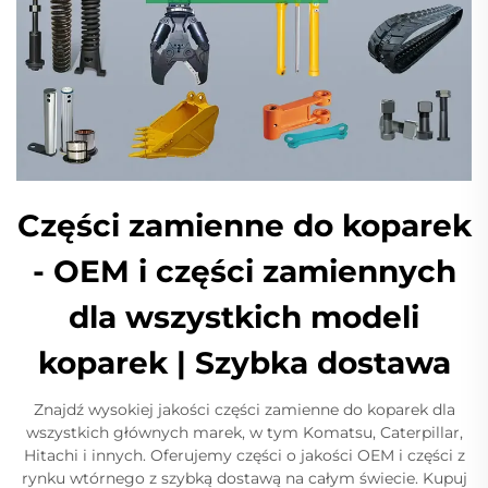
Części zamienne do koparek
- OEM i części zamiennych
dla wszystkich modeli
koparek | Szybka dostawa
Znajdź wysokiej jakości części zamienne do koparek dla
wszystkich głównych marek, w tym Komatsu, Caterpillar,
Hitachi i innych. Oferujemy części o jakości OEM i części z
rynku wtórnego z szybką dostawą na całym świecie. Kupuj