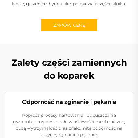
kosze, gąsienice, hydraulikę, podwozia i części silnika.
ZAMÓW CENĘ
Zalety części zamiennych
do koparek
Odporność na zginanie i pękanie
Poprzez procesy hartowania i odpuszczania
gwarantujemy doskonałe właściwości mechaniczne,
dużą wytrzymałość oraz znakomitą odporność na
zużycie, zginanie i pękanie.