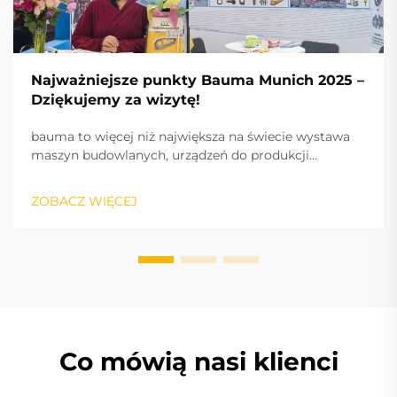
Najważniejsze punkty Bauma Munich 2025 –
Dziękujemy za wizytę!
bauma to więcej niż największa na świecie wystawa
maszyn budowlanych, urządzeń do produkcji
materiałów budowlanych i maszyn górniczych,
pojazdów i sprzętu budowlanego: to puls branży oraz
ZOBACZ WIĘCEJ
międzynarodowy silnik sukcesu, napędzający
innowacje i rynek.
Co mówią nasi klienci