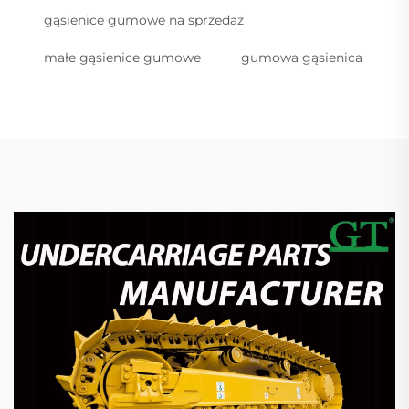
gąsienice gumowe na sprzedaż
małe gąsienice gumowe
gumowa gąsienica