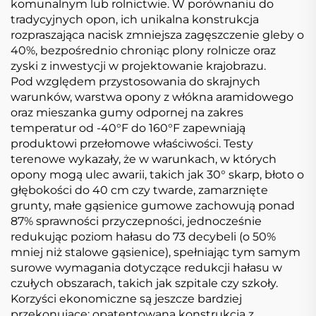
komunalnym lub rolnictwie. W porównaniu do
tradycyjnych opon, ich unikalna konstrukcja
rozpraszająca nacisk zmniejsza zagęszczenie gleby o
40%, bezpośrednio chroniąc plony rolnicze oraz
zyski z inwestycji w projektowanie krajobrazu.
Pod względem przystosowania do skrajnych
warunków, warstwa opony z włókna aramidowego
oraz mieszanka gumy odpornej na zakres
temperatur od -40°F do 160°F zapewniają
produktowi przełomowe właściwości. Testy
terenowe wykazały, że w warunkach, w których
opony mogą ulec awarii, takich jak 30° skarp, błoto o
głębokości do 40 cm czy twarde, zamarznięte
grunty, małe gąsienice gumowe zachowują ponad
87% sprawności przyczepności, jednocześnie
redukując poziom hałasu do 73 decybeli (o 50%
mniej niż stalowe gąsienice), spełniając tym samym
surowe wymagania dotyczące redukcji hałasu w
czułych obszarach, takich jak szpitale czy szkoły.
Korzyści ekonomiczne są jeszcze bardziej
przekonujące: opatentowana konstrukcja z