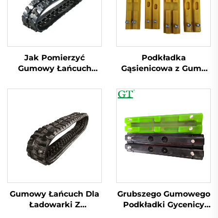
Jak Pomierzyć
Podkładka
Gumowy Łańcuch
Gąsienicowa z Gumy
Miniwyzszywań
Montowana na
Boltach z Modelem
230BB 250BA 300BA
300BB
Gumowy Łańcuch Dla
Grubszego Gumowego
Ładowarki Z
Podkładki Gусenicy
Przesuwem
Poliuretanowa