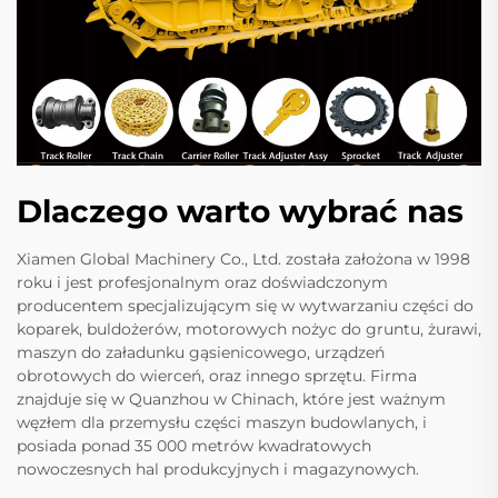
Dlaczego warto wybrać nas
Xiamen Global Machinery Co., Ltd. została założona w 1998
roku i jest profesjonalnym oraz doświadczonym
producentem specjalizującym się w wytwarzaniu części do
koparek, buldożerów, motorowych nożyc do gruntu, żurawi,
maszyn do załadunku gąsienicowego, urządzeń
obrotowych do wierceń, oraz innego sprzętu. Firma
znajduje się w Quanzhou w Chinach, które jest ważnym
węzłem dla przemysłu części maszyn budowlanych, i
posiada ponad 35 000 metrów kwadratowych
nowoczesnych hal produkcyjnych i magazynowych.