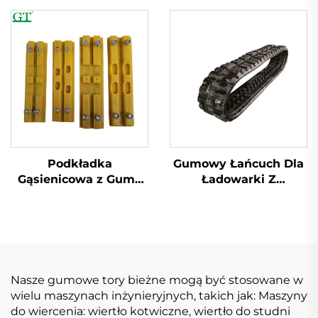
Samochody Na Śnieg
Podkładka
Gumowy Łańcuch Dla
Gąsienicowa z Gumy
Ładowarki Z
Montowana na
Przesuwem
Boltach z Modelem
230BB 250BA 300BA
300BB
Nasze gumowe tory bieżne mogą być stosowane w
wielu maszynach inżynieryjnych, takich jak: Maszyny
do wiercenia: wiertło kotwiczne, wiertło do studni