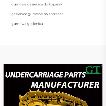
gumowe gąsienice do koparek
gąsienice gumowe na sprzedaż
gumowa gąsienica