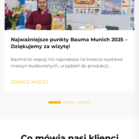
Najważniejsze punkty Bauma Munich 2025 –
Dziękujemy za wizytę!
bauma to więcej niż największa na świecie wystawa
maszyn budowlanych, urządzeń do produkcji
materiałów budowlanych i maszyn górniczych,
pojazdów i sprzętu budowlanego: to puls branży oraz
ZOBACZ WIĘCEJ
międzynarodowy silnik sukcesu, napędzający
innowacje i rynek.
Co mówią nasi klienci