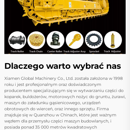
Dlaczego warto wybrać nas
Xiamen Global Machinery Co., Ltd. została założona w 1998
roku i jest profesjonalnym oraz doświadczonym
producentem specjalizującym się w wytwarzaniu części do
koparek, buldożerów, motorowych nożyc do gruntu, żurawi,
maszyn do załadunku gąsienicowego, urządzeń
obrotowych do wierceń, oraz innego sprzętu. Firma
znajduje się w Quanzhou w Chinach, które jest ważnym
węzłem dla przemysłu części maszyn budowlanych, i
posiada ponad 35 000 metrów kwadratowych