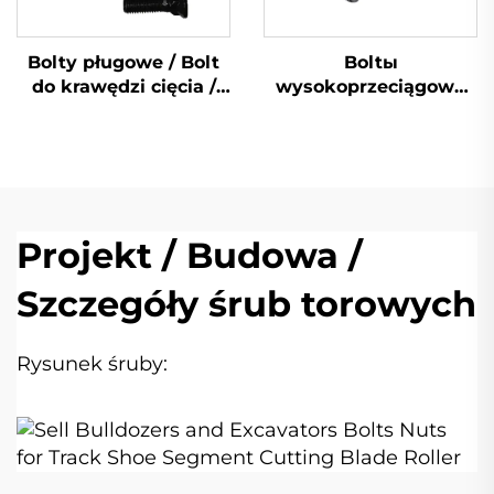
Bolty pługowe / Bolt
Boltы
do krawędzi cięcia /
wysokoprzeciągowe
Bolt wiaderkowy
dla wykoparek /
Numer części: 4J9058
buldożerów
Projekt / Budowa /
Szczegóły śrub torowych
Rysunek śruby: