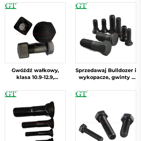
Gwóźdź wałkowy,
Sprzedawaj Bulldozer i
klasa 10.9-12.9,
wykopacze, gwinty i
materiał 40Cr
śruby dla odcinka
tarczy torowej, ostrza
noża, wałek