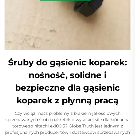
Śruby do gąsienic koparek:
nośność, solidne i
bezpieczne dla gąsienic
koparek z płynną pracą
Czy wciąż masz problemy z brakiem jakościowych
sprzedawanych śrub i nakrętek o wysokiej sile dla łańcucha
torowego hitachi ex100 5? Globe Truth jest jednym z
profesjonalnych producentów i dostawców sprzedawanych