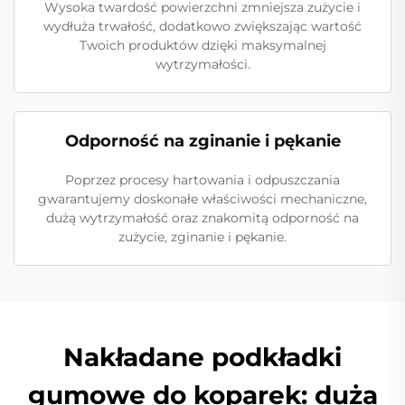
Wysoka twardość powierzchni zmniejsza zużycie i
wydłuża trwałość, dodatkowo zwiększając wartość
Twoich produktów dzięki maksymalnej
wytrzymałości.
Odporność na zginanie i pękanie
Poprzez procesy hartowania i odpuszczania
gwarantujemy doskonałe właściwości mechaniczne,
dużą wytrzymałość oraz znakomitą odporność na
zużycie, zginanie i pękanie.
Nakładane podkładki
gumowe do koparek: duża