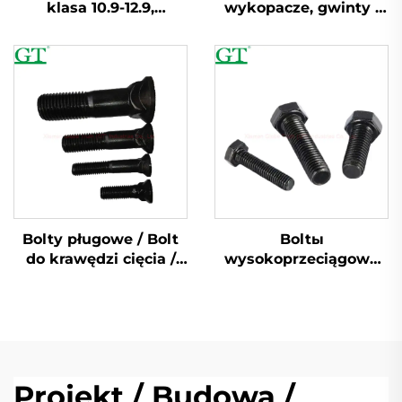
klasa 10.9-12.9,
wykopacze, gwinty i
materiał 40Cr
śruby dla odcinka
tarczy torowej, ostrza
noża, wałek
Bolty pługowe / Bolt
Boltы
do krawędzi cięcia /
wysokoprzeciągowe
Bolt wiaderkowy
dla wykoparek /
Numer części: 4J9058
buldożerów
Projekt / Budowa /