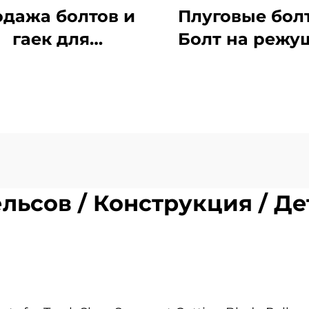
дажа болтов и
Плуговые болт
гаек для
Болт на режу
гусеничных
кромке / Бо
тракторов,
ковша Номе
кскаваторов,
детали: 4J90
ущих лезвий и
роликов
ельсов / Конструкция / Д