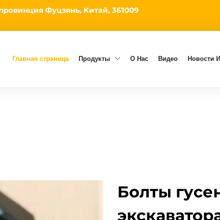
 провинция Фуцзянь, Китай, 361009
Главная страница
Продукты
О Нас
Видео
Новости И
Болты гусе
экскаватора