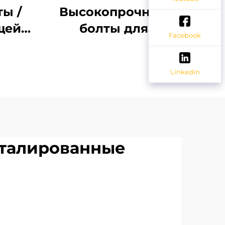
ы /
Высокопрочные
щей
болты для
Facebook
лт
экскаватора/
р
трактора
Linkedin
58
еталированные