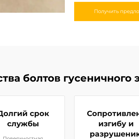
Получить предл
ва болтов гусеничного 
Долгий срок
Сопротивле
службы
изгибу и
разрушени
Поверхностная