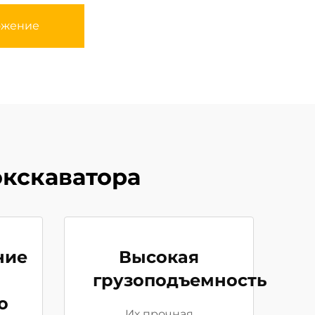
ожение
экскаватора
ние
Высокая
грузоподъемность
ю
Их прочная