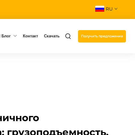
RU
 Блог
Контакт
Скачать
Получить предложение
ничного
: грузоподъемность,