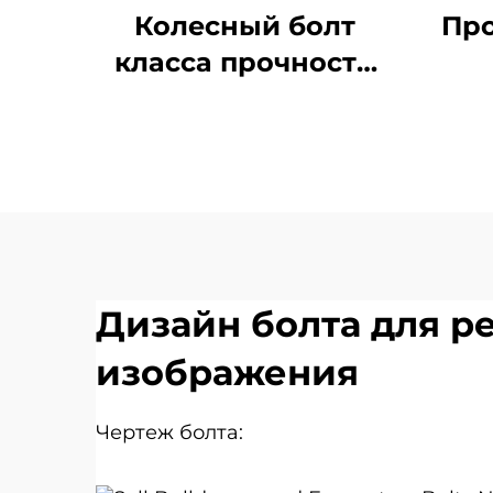
Колесный болт
Про
класса прочности
10.9-12.9, материал
40Cr
э
реж
Дизайн болта для р
изображения
Чертеж болта: