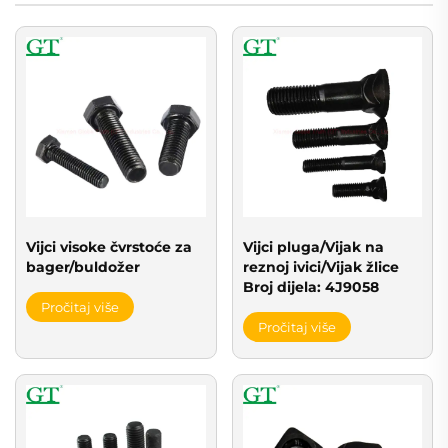
Vijci visoke čvrstoće za
Vijci pluga/Vijak na
bager/buldožer
reznoj ivici/Vijak žlice
Broj dijela: 4J9058
Pročitaj više
Pročitaj više