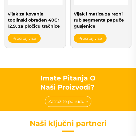
Vijak i matica za rezni
vijak za kovanje,
rub segmenta papuče
toplinski obrađen 40Cr
gusjenice
12.9, za pločicu tračnice
Pročitaj više
Pročitaj više
Imate Pitanja O
Naši Proizvodi?
Zatražite ponudu →
Naši ključni partneri