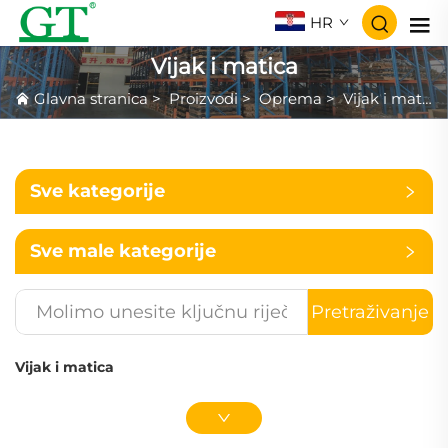
HR
Vijak i matica
Glavna stranica
>
Proizvodi
>
Oprema
>
Vijak i matica
Sve kategorije
Sve male kategorije
Pretraživanje
Vijak i matica