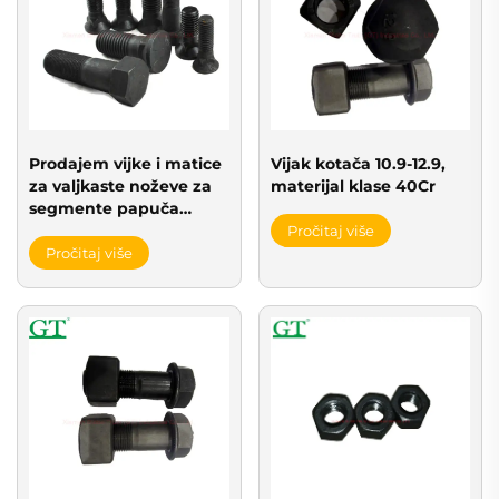
Prodajem vijke i matice
Vijak kotača 10.9-12.9,
za valjkaste noževe za
materijal klase 40Cr
segmente papuča
gusjenica, valjkaste
Pročitaj više
noževe za rezanje i
Pročitaj više
rezanje