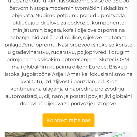
u Quanzhouu u Kini, raspolažemo s više od 35.000
četvornih stopa modernih tvorničkih i skladišnih
objekata. Nudimo potpunu ponudu proizvoda,
uključujući dijelove za podvozje, komponente
minijaturnih bagera, kofe i dijelove otporne na
habanje, hidraulične drobilice, dijelove motora te
prilagođenu opremu. Naši proizvodi široko se koriste
u građevinarstvu, rudarstvu, poljoprivredi i drugim
primjenama s visokim opterećenjem. Služeći OEM-
ima i globalnim kupcima diljem Europe, Bliskog
istoka, jugoistočne Azije i Amerika, fokusirani smo na
kvalitetu, izdržljivost i pouzdan rad. Kroz
kontinuirana ulaganja u naprednu proizvodnju i
automatizaciju, cilj nam je postati povjerljivi globalni
dobavljač dijelova za podvozje i strojeve.
Kontaktirajte nas