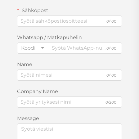
Sähköposti
0/100
Whatsapp / Matkapuhelin
Koodi
0/100
Name
0/100
Company Name
0/200
Message