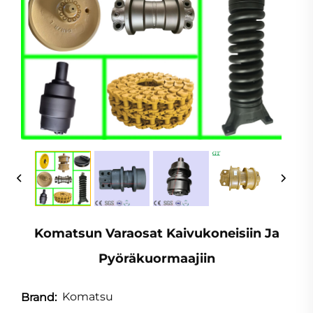
Komatsun Varaosat Kaivukoneisiin Ja
Pyöräkuormaajiin
Komatsu
Brand: