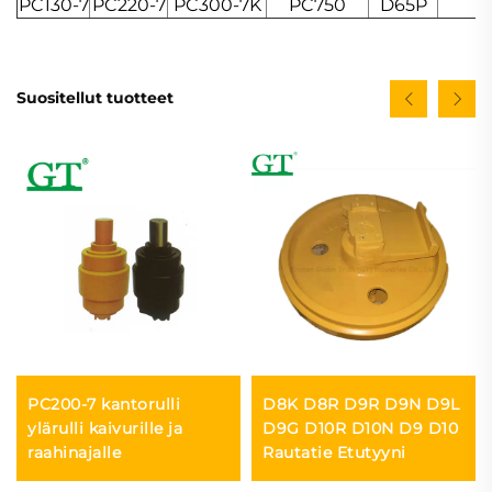
PC130-7
PC220-7
PC300-7K
PC750
D65P
Suositellut tuotteet
PC200-7 kantorulli
D8K D8R D9R D9N D9L
ylärulli kaivurille ja
D9G D10R D10N D9 D10
raahinajalle
Rautatie Etutyyni