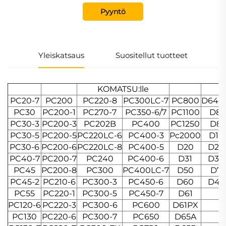
Pyyntö
Yleiskatsaus
Suositellut tuotteet
KOMATSU:lle
PC20-7
PC200
PC220-8
PC300LC-7
PC800
D64P-
PC30
PC200-1
PC270-7
PC350-6/7
PC1100
D8
PC30-3
PC200-3
PC202B
PC400
PC1250
D85
PC30-5
PC200-5
PC220LC-6
PC400-3
Pc2000
D15
PC30-6
PC200-6
PC220LC-8
PC400-5
D20
D27
PC40-7
PC200-7
PC240
PC400-6
D31
D35
PC45
PC200-8
PC300
PC400LC-7
D50
D75
PC45-2
PC210-6
PC300-3
PC450-6
D60
D47
PC55
PC220-1
PC300-5
PC450-7
D61
PC120-6
PC220-3
PC300-6
PC600
D61PX
PC130
PC220-6
PC300-7
PC650
D65A