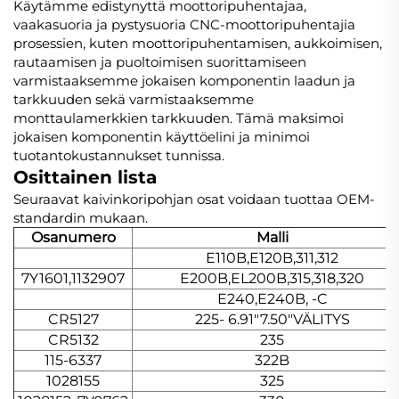
Käytämme edistynyttä moottoripuhentajaa,
vaakasuoria ja pystysuoria CNC-moottoripuhentajia
prosessien, kuten moottoripuhentamisen, aukkoimisen,
rautaamisen ja puoltoimisen suorittamiseen
varmistaaksemme jokaisen komponentin laadun ja
tarkkuuden sekä varmistaaksemme
monttaulamerkkien tarkkuuden. Tämä maksimoi
jokaisen komponentin käyttöelini ja minimoi
tuotantokustannukset tunnissa.
Osittainen lista
Seuraavat kaivinkoripohjan osat voidaan tuottaa OEM-
standardin mukaan.
Osanumero
Malli
E110B,E120B,311,312
7Y1601,1132907
E200B,EL200B,315,318,320
E240,E240B, -C
CR5127
225- 6.91″7.50″VÄLITYS
CR5132
235
115-6337
322B
1028155
325