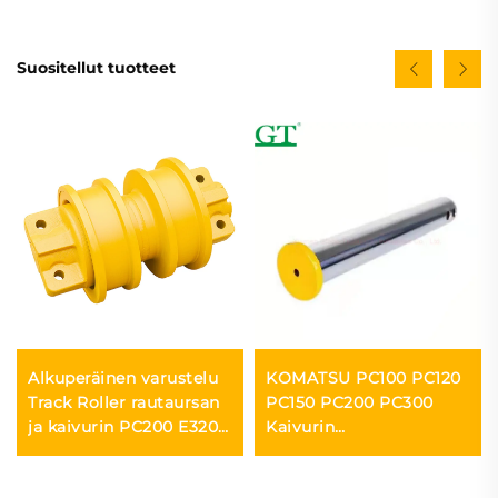
Suositellut tuotteet
Alkuperäinen varustelu
KOMATSU PC100 PC120
Track Roller rautaursan
PC150 PC200 PC300
ja kaivurin PC200 E320
Kaivurin
EC210 D6D D85 D7G
Kaukosormukset ja
D65 varten
Rintamat