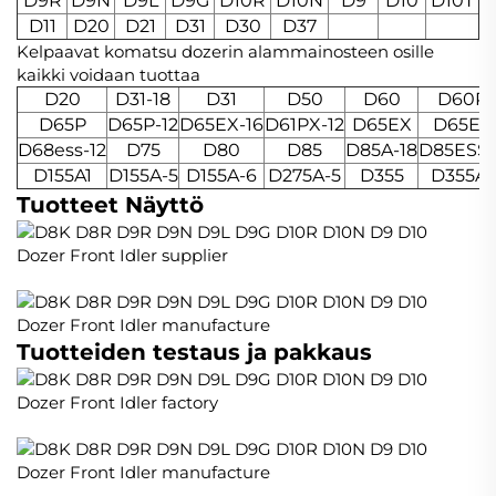
D9R
D9N
D9L
D9G
D10R
D10N
D9
D10
D10T
D11
D20
D21
D31
D30
D37
Kelpaavat komatsu dozerin alammainosteen osille
kaikki voidaan tuottaa
D20
D31-18
D31
D50
D60
D60P
D65P
D65P-12
D65EX-16
D61PX-12
D65EX
D65E8
D68ess-12
D75
D80
D85
D85A-18
D85ESS-
D155A1
D155A-5
D155A-6
D275A-5
D355
D355A1
Tuotteet Näyttö
Tuotteiden testaus ja pakkaus