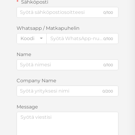
Sähköposti
0/100
Whatsapp / Matkapuhelin
Koodi
0/100
Name
0/100
Company Name
0/200
Message