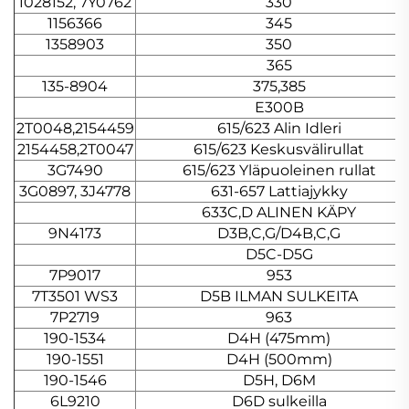
1028152, 7Y0762
330
1156366
345
1358903
350
365
135-8904
375,385
E300B
2T0048,2154459
615/623 Alin Idleri
2154458,2T0047
615/623 Keskusvälirullat
3G7490
615/623 Yläpuoleinen rullat
3G0897, 3J4778
631-657 Lattiajykky
633C,D ALINEN KÄPY
9N4173
D3B,C,G/D4B,C,G
D5C-D5G
7P9017
953
7T3501 WS3
D5B ILMAN SULKEITA
7P2719
963
190-1534
D4H (475mm)
190-1551
D4H (500mm)
190-1546
D5H, D6M
6L9210
D6D sulkeilla