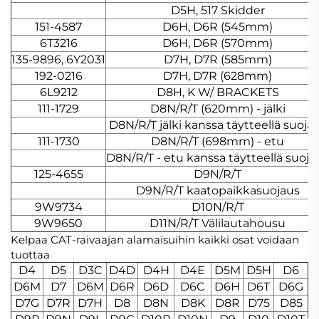
D5H, 517 Skidder
151-4587
D6H, D6R (545mm)
6T3216
D6H, D6R (570mm)
135-9896, 6Y2031
D7H, D7R (585mm)
192-0216
D7H, D7R (628mm)
6L9212
D8H, K W/ BRACKETS
111-1729
D8N/R/T (620mm) - jälki
D8N/R/T jälki kanssa täytteellä suoja
111-1730
D8N/R/T (698mm) - etu
D8N/R/T - etu kanssa täytteellä suoja
125-4655
D9N/R/T
D9N/R/T kaatopaikkasuojaus
9W9734
D10N/R/T
9W9650
D11N/R/T Välilautahousu
Kelpaa CAT-raivaajan alamaisuihin kaikki osat voidaan
tuottaa
D4
D5
D3C
D4D
D4H
D4E
D5M
D5H
D6
D6M
D7
D6M
D6R
D6D
D6C
D6H
D6T
D6G
D7G
D7R
D7H
D8
D8N
D8K
D8R
D75
D85