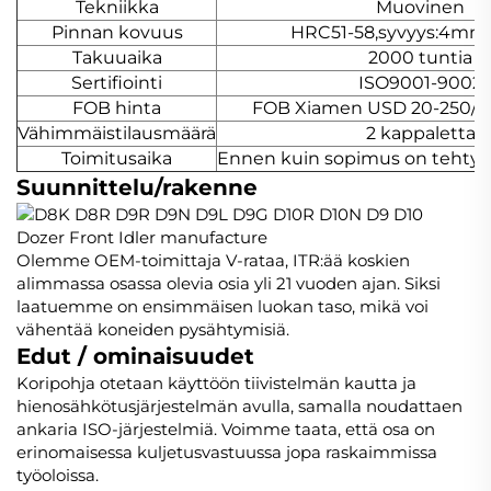
Tekniikka
Muovinen
Pinnan kovuus
HRC51-58,syvyys:4m
Takuuaika
2000 tuntia
Sertifiointi
ISO9001-9002
FOB hinta
FOB Xiamen USD 20-250/N
Vähimmäistilausmäärä
2 kappaletta
Toimitusaika
Ennen kuin sopimus on tehty 30
Suunnittelu/rakenne
Olemme OEM-toimittaja V-rataa, ITR:ää koskien
alimmassa osassa olevia osia yli 21 vuoden ajan. Siksi
laatuemme on ensimmäisen luokan taso, mikä voi
vähentää koneiden pysähtymisiä.
Edut / ominaisuudet
Koripohja otetaan käyttöön tiivistelmän kautta ja
hienosähkötusjärjestelmän avulla, samalla noudattaen
ankaria ISO-järjestelmiä. Voimme taata, että osa on
erinomaisessa kuljetusvastuussa jopa raskaimmissa
työoloissa.