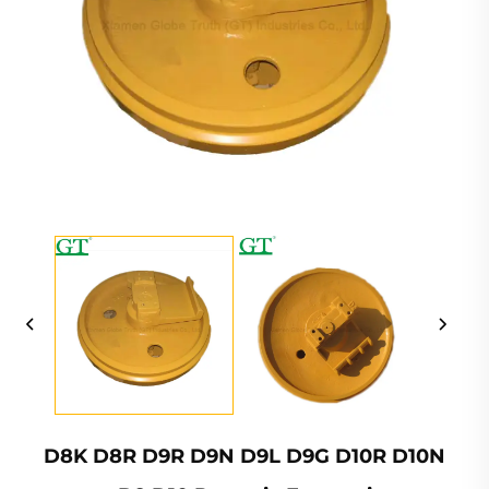
D8K D8R D9R D9N D9L D9G D10R D10N