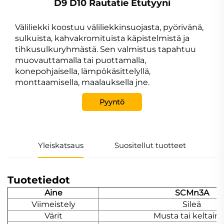
D9 D10 Rautatie Etutyyni
Väliliekki koostuu väliliekkinsuojasta, pyörivänä,
sulkuista, kahvakromituista käpistelmistä ja
tihkusulkuryhmästä. Sen valmistus tapahtuu
muovauttamalla tai puottamalla,
konepohjaisella, lämpökäsittelyllä,
monttaamisella, maalauksella jne.
Pyyntö
Yleiskatsaus
Suositellut tuotteet
Tuotetiedot
Aine
SCMn3A
Viimeistely
Sileä
Värit
Musta tai keltain