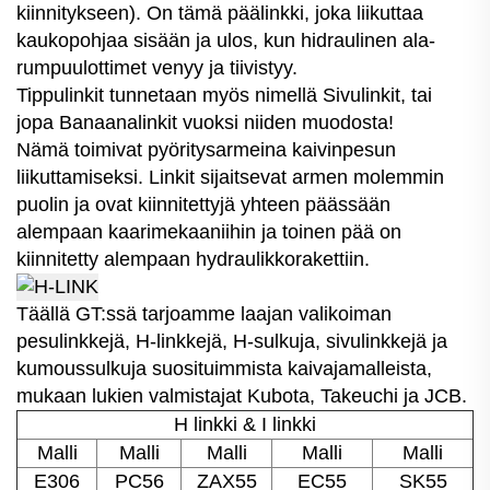
kiinnitykseen). On tämä päälinkki, joka liikuttaa
kaukopohjaa sisään ja ulos, kun hidraulinen ala-
rumpuulottimet venyy ja tiivistyy.
Tippulinkit tunnetaan myös nimellä Sivulinkit, tai
jopa Banaanalinkit vuoksi niiden muodosta!
Nämä toimivat pyöritysarmeina kaivinpesun
liikuttamiseksi. Linkit sijaitsevat armen molemmin
puolin ja ovat kiinnitettyjä yhteen päässään
alempaan kaarimekaaniihin ja toinen pää on
kiinnitetty alempaan hydraulikkorakettiin.
Täällä GT:ssä tarjoamme laajan valikoiman
pesulinkkejä, H-linkkejä, H-sulkuja, sivulinkkejä ja
kumoussulkuja suosituimmista kaivajamalleista,
mukaan lukien valmistajat Kubota, Takeuchi ja JCB.
H linkki & I linkki
Malli
Malli
Malli
Malli
Malli
E306
PC56
ZAX55
EC55
SK55