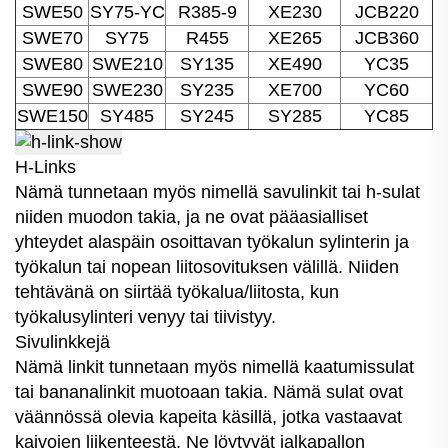
SWE50
SY75-YC
R385-9
XE230
JCB220
SWE70
SY75
R455
XE265
JCB360
SWE80
SWE210
SY135
XE490
YC35
SWE90
SWE230
SY235
XE700
YC60
SWE150
SY485
SY245
SY285
YC85
H-Links
Nämä tunnetaan myös nimellä savulinkit tai h-sulat
niiden muodon takia, ja ne ovat pääasialliset
yhteydet alaspäin osoittavan työkalun sylinterin ja
työkalun tai nopean liitosovituksen välillä. Niiden
tehtävänä on siirtää työkalua/liitosta, kun
työkalusylinteri venyy tai tiivistyy.
Sivulinkkejä
Nämä linkit tunnetaan myös nimellä kaatumissulat
tai bananalinkit muotoaan takia. Nämä sulat ovat
väännössä olevia kapeita käsillä, jotka vastaavat
kaivojen liikenteestä. Ne löytyvät jalkapallon