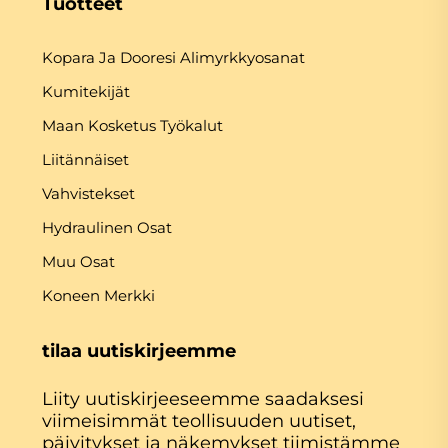
Tuotteet
Kopara Ja Dooresi Alimyrkkyosanat
Kumitekijät
Maan Kosketus Työkalut
Liitännäiset
Vahvistekset
Hydraulinen Osat
Muu Osat
Koneen Merkki
tilaa uutiskirjeemme
Liity uutiskirjeeseemme saadaksesi
viimeisimmät teollisuuden uutiset,
päivitykset ja näkemykset tiimistämme