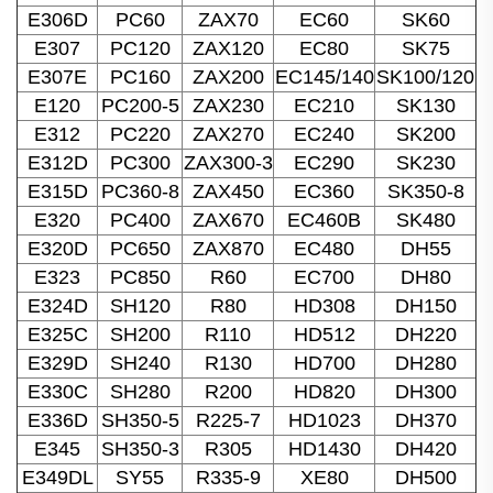
E306D
PC60
ZAX70
EC60
SK60
E307
PC120
ZAX120
EC80
SK75
E307E
PC160
ZAX200
EC145/140
SK100/120
E120
PC200-5
ZAX230
EC210
SK130
E312
PC220
ZAX270
EC240
SK200
E312D
PC300
ZAX300-3
EC290
SK230
E315D
PC360-8
ZAX450
EC360
SK350-8
E320
PC400
ZAX670
EC460B
SK480
E320D
PC650
ZAX870
EC480
DH55
E323
PC850
R60
EC700
DH80
E324D
SH120
R80
HD308
DH150
E325C
SH200
R110
HD512
DH220
E329D
SH240
R130
HD700
DH280
E330C
SH280
R200
HD820
DH300
E336D
SH350-5
R225-7
HD1023
DH370
E345
SH350-3
R305
HD1430
DH420
E349DL
SY55
R335-9
XE80
DH500