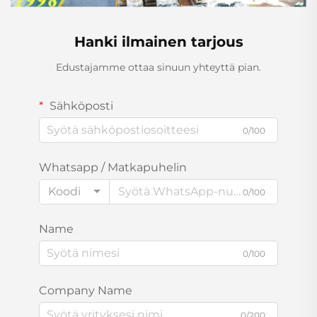
Hanki ilmainen tarjous
Edustajamme ottaa sinuun yhteyttä pian.
Sähköposti
0/100
Whatsapp / Matkapuhelin
Koodi
0/100
Name
0/100
Company Name
0/200