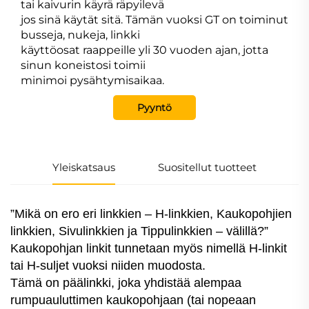
tai kaivurin käyrä räpyilevä
jos sinä käytät sitä. Tämän vuoksi GT on toiminut
busseja, nukeja, linkki
käyttöosat raappeille yli 30 vuoden ajan, jotta
sinun koneistosi toimii
minimoi pysähtymisaikaa.
Pyyntö
Yleiskatsaus
Suositellut tuotteet
”Mikä on ero eri linkkien – H-linkkien, Kaukopohjien
linkkien, Sivulinkkien ja Tippulinkkien – välillä?”
Kaukopohjan linkit tunnetaan myös nimellä H-linkit
tai H-suljet vuoksi niiden muodosta.
Tämä on päälinkki, joka yhdistää alempaa
rumpuauluttimen kaukopohjaan (tai nopeaan