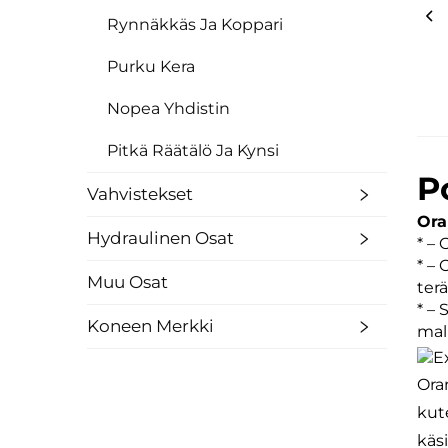
Rynnäkkäs Ja Koppari
Purku Kera
Nopea Yhdistin
Pitkä Räätälö Ja Kynsi
P
Vahvistekset
Ora
Hydraulinen Osat
* –
* –
Muu Osat
terä
* –
Koneen Merkki
mall
Ora
kut
käsi