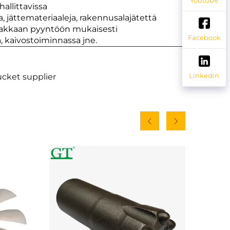
allittavissa
ia, jättemateriaaleja, rakennusalajätettä
siakkaan pyyntöön mukaisesti
Facebook
a, kaivostoiminnassa jne.
Linkedin