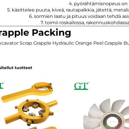
4. pyörähtämisnopeus on h
5. käsittelee puuta, kiveä, rautapalkkia, jätettä, metal
6. sormien laatu ja pituus voidaan tehdä a
7. toimii roskailossa, rakennuskohdass
rapple Packing
itellut tuotteet