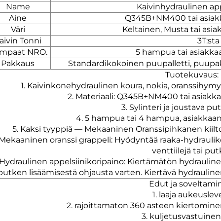
Name
Kaivinhydraulinen app
Aine
Q345B+NM400 tai asiak
Väri
Keltainen, Musta tai asi
aivin Tonni
3T:sta
mpaat NRO.
5 hampua tai asiakka
Pakkaus
Standardikokoinen puupalletti, puupa
Tuotekuvaus:
1. Kaivinkonehydraulinen koura, nokia, oranssihymy
2. Materiaali: Q345B+NM400 tai asiakk
3. Sylinteri ja joustava p
4. 5 hampua tai 4 hampua, asiakkaa
5. Kaksi tyyppiä — Mekaaninen Oranssipihkanen kiilto
 Mekaaninen oranssi grappeli: Hyödyntää raaka-hydraulikon
venttiilejä tai put
 Hydraulinen appelsiinikoripaino: Kiertämätön hydraulinen
putken lisäämisestä ohjausta varten. Kiertävä hydraulinen
Edut ja soveltami
1. laaja aukeuslev
2. rajoittamaton 360 asteen kiertomine
3. kuljetusvastuinen