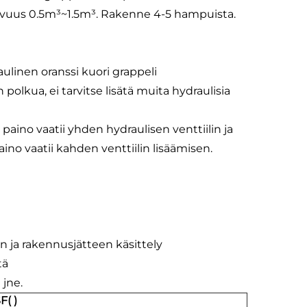
tilavuus 0.5m³~1.5m³. Rakenne 4-5 hampuista.
aulinen oranssi kuori grappeli
olkua, ei tarvitse lisätä muita hydraulisia
paino vaatii yhden hydraulisen venttiilin ja
ino vaatii kahden venttiilin lisäämisen.
in ja rakennusjätteen käsittely
tä
 jne.
F( )