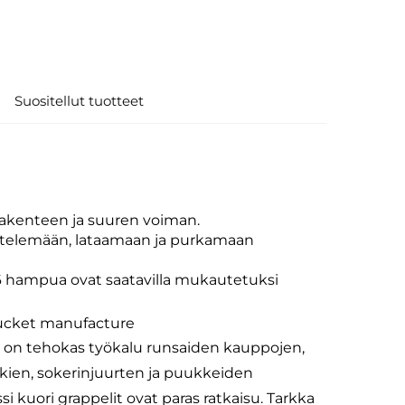
Suositellut tuotteet
 rakenteen ja suuren voiman.
äsittelemään, lataamaan ja purkamaan
 6 hampua ovat saatavilla mukautetuksi
si, on tehokas työkalu runsaiden kauppojen,
oskien, sokerinjuurten ja puukkeiden
si kuori grappelit ovat paras ratkaisu. Tarkka