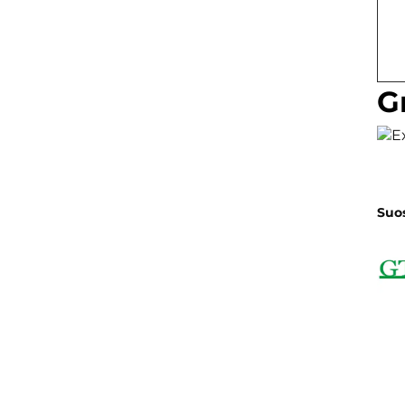
G
Suos