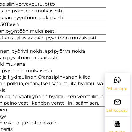
elsiinikorvakouru, otto
kaan pyyntöön mukaisesti
akkaan pyyntöön mukaisesti
 50T:een
an pyyntöön mukaisesti
kkaus tai asiakkaan pyyntöön mukaisesti
nen, pyörivä nokia, epäpyörivä nokia
aan pyyntöön mukaisesti
utki mukana
n pyyntöön mukaisesti
 ja Hydraulinen Oranssipihkanen kiilto
 polkua, ei tarvitse lisätä muita hydraulisia
WhatsApp
kia.
 paino vaatii yhden hydraulisen venttiilin ja
 paino vaatii kahden venttiilin lisäämisen.
nen:
Sähköposti
eys
n myötä- ja vastapäivään
 teräs
Youtube