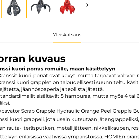
Yleiskatsaus
orran kuvaus
nssi kuori porras romuille, maan käsittelyyn
 Oranssit kuori-porrat ovat kevyt, mutta tarjoavat vahvan
 Oranssi kuori grapplet on taloudellisesti suunniteltu k
sjätettä, jäännöspaperia ja teollista jätettä.
 Standardimallit sisältävät 5 hampuraa, mutta myös 4 tai
iksi.
nssi kuori grappeli, jota usein kutsutaan jätengrappelik
en rauta-, teräsputken, metallijätteen, nikkelikaupan, r
ttelyyn erilaisissa vaativissa ympäristöissä. HOMIEn orans