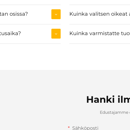
tan osissa?
Kuinka valitsen oikeat
tusaika?
Kuinka varmistatte tu
Hanki il
Edustajamme ot
Sähköposti