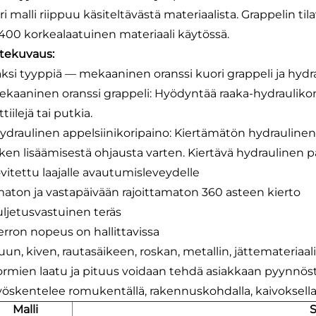
ri malli riippuu käsiteltävästä materiaalista. Grappelin 
00 korkealaatuinen materiaali käytössä.
tekuvaus:
Kaksi tyyppiä — mekaaninen oranssi kuori grappeli ja hydr
Mekaaninen oranssi grappeli: Hyödyntää raaka-hydraulikon p
tiilejä tai putkia.
Hydraulinen appelsiinikoripaino: Kiertämätön hydraulinen 
ken lisäämisestä ohjausta varten. Kiertävä hydraulinen pa
ovitettu laajalle avautumisleveydelle
lmaton ja vastapäivään rajoittamaton 360 asteen kierto
uljetusvastuinen teräs
ierron nopeus on hallittavissa
uun, kiven, rautasäikeen, roskan, metallin, jättemateriaal
Sormien laatu ja pituus voidaan tehdä asiakkaan pyynnös
Työskentelee romukentällä, rakennuskohdalla, kaivoksella
Malli
S