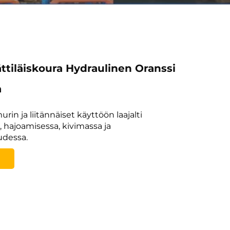
ättiläiskoura Hydraulinen Oranssi
a
rin ja liitännäiset käyttöön laajalti
 hajoamisessa, kivimassa ja
udessa.