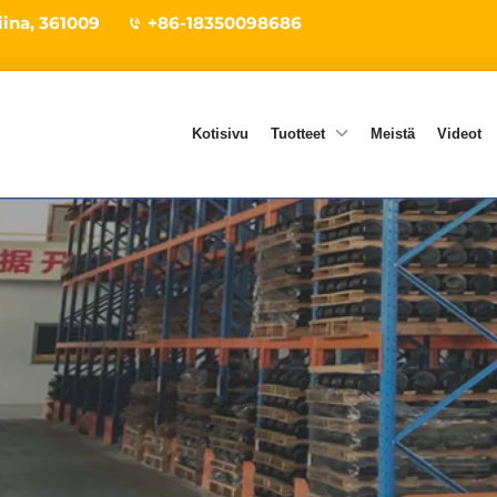
iina, 361009
+86-18350098686
Kotisivu
Tuotteet
Meistä
Videot