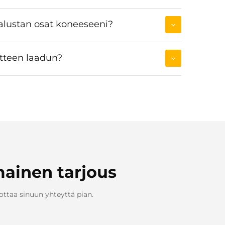
 alustan osat koneeseeni?
otteen laadun?
mainen tarjous
taa sinuun yhteyttä pian.