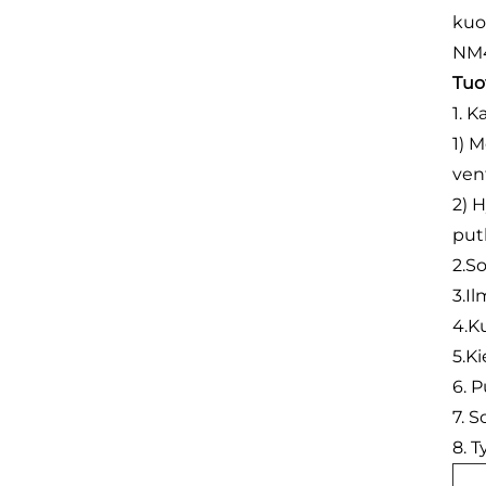
kuo
NM4
Tuo
1. 
1) 
vent
2) 
put
2.S
3.I
4.K
5.K
6. P
7. 
8. 