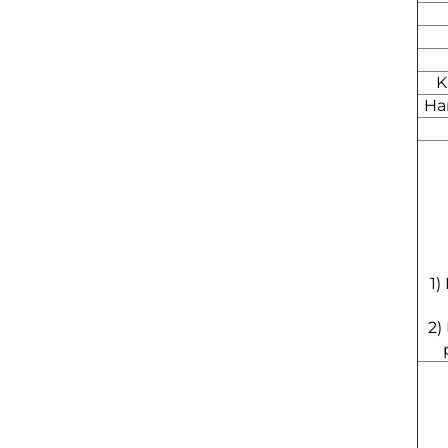
K
Ha
1)
2)