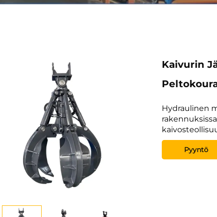
Kaivurin J
Peltokour
Hydraulinen mu
rakennuksissa,
kaivosteollisu
Pyyntö