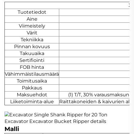
Xi
Tuotetiedot
Aine
Viimeistely
Värit
Tekniikka
Pinnan kovuus
Takuuaika
Sertifiointi
FOB hinta
Vähimmäistilausmäärä
Toimitusaika
Pakkaus
Maksuehdot
(1) T/T, 30% varausmaksuna
Liiketoiminta-alue
Raittakoneiden & kaivurien alam
Malli