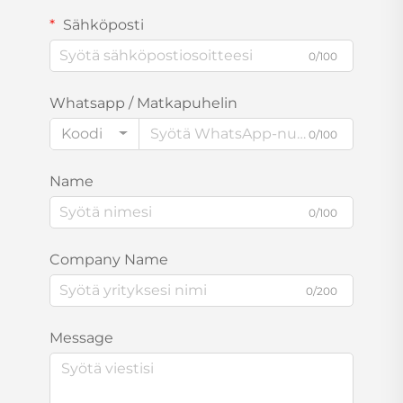
Sähköposti
0/100
Whatsapp / Matkapuhelin
Koodi
0/100
Name
0/100
Company Name
0/200
Message