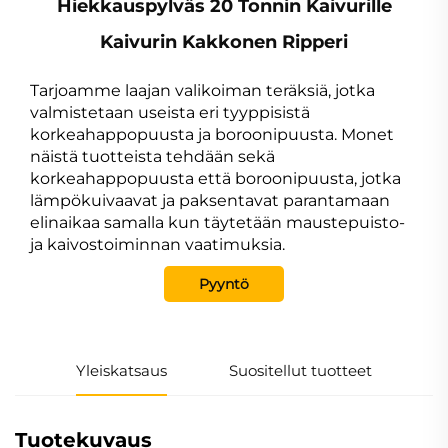
Hiekkauspylväs 20 Tonnin Kaivurille
Kaivurin Kakkonen Ripperi
Tarjoamme laajan valikoiman teräksiä, jotka
valmistetaan useista eri tyyppisistä
korkeahappopuusta ja boroonipuusta. Monet
näistä tuotteista tehdään sekä
korkeahappopuusta että boroonipuusta, jotka
lämpökuivaavat ja paksentavat parantamaan
elinaikaa samalla kun täytetään maustepuisto-
ja kaivostoiminnan vaatimuksia.
Pyyntö
Yleiskatsaus
Suositellut tuotteet
Tuotekuvaus