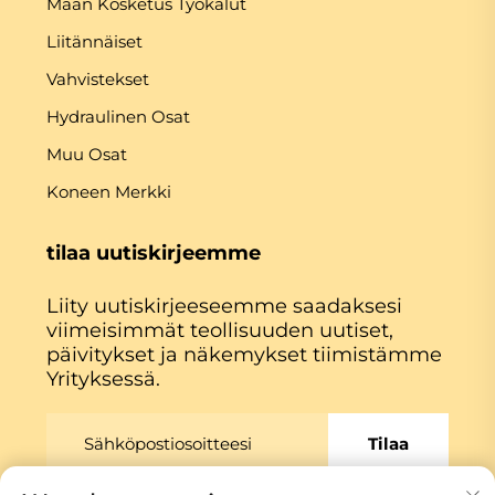
Maan Kosketus Työkalut
Liitännäiset
Vahvistekset
Hydraulinen Osat
Muu Osat
Koneen Merkki
tilaa uutiskirjeemme
Liity uutiskirjeeseemme saadaksesi
viimeisimmät teollisuuden uutiset,
päivitykset ja näkemykset tiimistämme
Yrityksessä.
Tilaa