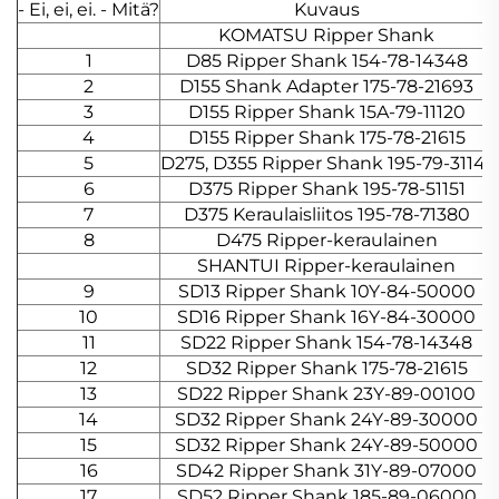
- Ei, ei, ei. - Mitä?
Kuvaus
KOMATSU Ripper Shank
1
D85 Ripper Shank 154-78-14348
2
D155 Shank Adapter 175-78-21693
3
D155 Ripper Shank 15A-79-11120
4
D155 Ripper Shank 175-78-21615
5
D275, D355 Ripper Shank 195-79-31141
6
D375 Ripper Shank 195-78-51151
7
D375 Keraulaisliitos 195-78-71380
8
D475 Ripper-keraulainen
SHANTUI Ripper-keraulainen
9
SD13 Ripper Shank 10Y-84-50000
10
SD16 Ripper Shank 16Y-84-30000
11
SD22 Ripper Shank 154-78-14348
12
SD32 Ripper Shank 175-78-21615
13
SD22 Ripper Shank 23Y-89-00100
14
SD32 Ripper Shank 24Y-89-30000
15
SD32 Ripper Shank 24Y-89-50000
16
SD42 Ripper Shank 31Y-89-07000
17
SD52 Ripper Shank 185-89-06000