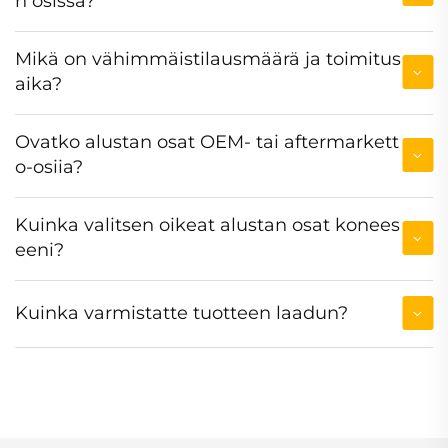
n osissa?
Mikä on vähimmäistilausmäärä ja toimitus
aika?
Ovatko alustan osat OEM- tai aftermarkett
o-osiia?
Kuinka valitsen oikeat alustan osat konees
eeni?
Kuinka varmistatte tuotteen laadun?