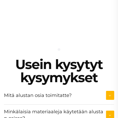
Savuttomat
Gummikaumiat
Kaukopohjalle TPU
Radanvarrenkeet
Usein kysytyt
kysymykset
Mitä alustan osia toimitatte?
Minkälaisia materiaaleja käytetään alusta