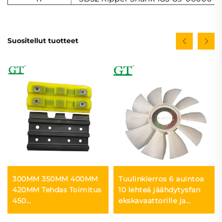
Suositellut tuotteet
300MM 350MM 400MM
Tuulinkierros 6 auintoa
420MM Tehdas Toimitus
10 lehteä jäähdytysfan
450
ekskavaattorille ja
Polyuretaaniradanvarrenkeet
raunioittimelle