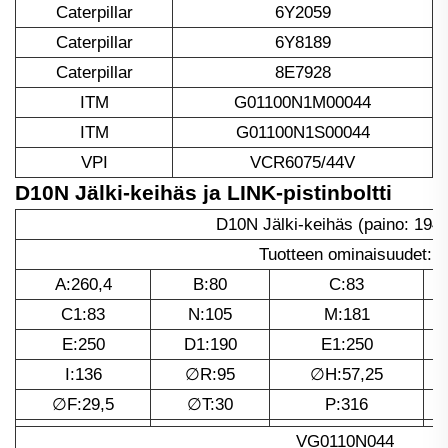
Caterpillar
6Y2059
Caterpillar
6Y8189
Caterpillar
8E7928
ITM
G01100N1M00044
ITM
G01100N1S00044
VPI
VCR6075/44V
D10N Jälki-keihäs ja LINK-pistinboltti
D10N Jälki-keihäs (paino: 194
Tuotteen ominaisuudet:
A:260,4
B:80
C:83
C1:83
N:105
M:181
E:250
D1:190
E1:250
I:136
∅R:95
∅H:57,25
∅F:29,5
∅T:30
P:316
VG0110N044