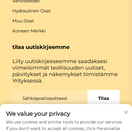
Vahvistekset
Hydraulinen Osat
Muu Osat
Koneen Merkki
tilaa uutiskirjeemme
Liity uutiskirjeeseemme saadaksesi
viimeisimmät teollisuuden uutiset,
päivitykset ja näkemykset tiimistämme
Yrityksessä.
Tilaa
We value your privacy
Copyright © Xiamen Globe Machine Co.,ltd.
We use cookies and similar tools to provide our services.
Tietosuojakäytäntö
If you don't want to accept all cookies, click Personalize