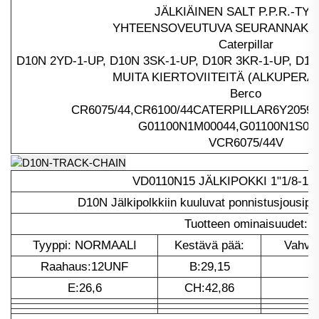
JÄLKIÄINEN SALT P.P.R.-TYY
YHTEENSOVEUTUVA SEURANNAKUL
Caterpillar
D10N 2YD-1-UP, D10N 3SK-1-UP, D10R 3KR-1-UP, D10
MUITA KIERTOVIITEITÄ (ALKUPERÄ
Berco
CR6075/44,CR6100/44CATERPILLAR6Y2059,
G01100N1M00044,G01100N1S00
VCR6075/44V
VD0110N15 JÄLKIPOKKI 1"1/8-1
D10N Jälkipolkkiin kuuluvat ponnistusjousipin
Tuotteen ominaisuudet:
Tyyppi: NORMAALI
Kestävä pää:
Vahvuu
Raahaus:12UNF
B:29,15
E:26,6
CH:42,86