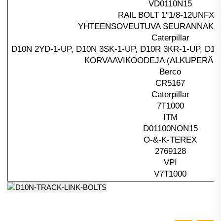
VD0110N15
RAIL BOLT 1"1/8-12UNFX9
YHTEENSOVEUTUVA SEURANNAKUL
Caterpillar
D10N 2YD-1-UP, D10N 3SK-1-UP, D10R 3KR-1-UP, D10
KORVAAVIKOODEJA (ALKUPERÄiset 
Berco
CR5167
Caterpillar
7T1000
ITM
D01100NON15
O-&-K-TEREX
2769128
VPI
V7T1000