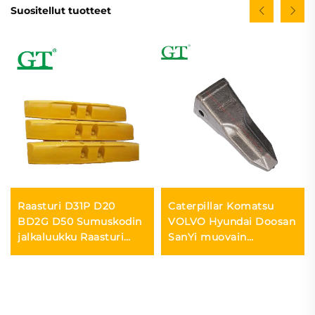
Suositellut tuotteet
Raasturi D31P D20
Caterpillar Komatsu
BD2G D50 Sumuskodin
VOLVO Hyundai Doosan
jalkaluukku Raasturi
SanYi muovain
Grouser-ketju
kaivinhammas
myytävänä