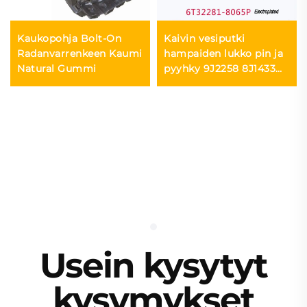
Kaukopohja Bolt-On
Kaivin vesiputki
Radanvarrenkeen Kaumi
hampaiden lukko pin ja
Natural Gummi
pyyhky 9J2258 8J1433
209-70-54240
Usein kysytyt
kysymykset