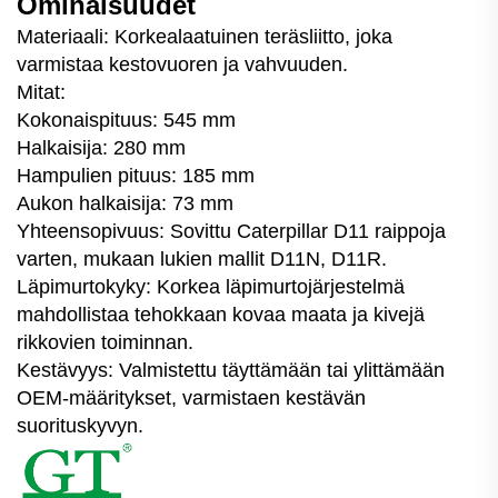
Ominaisuudet
Materiaali: Korkealaatuinen teräsliitto, joka
varmistaa kestovuoren ja vahvuuden.
Mitat:
Kokonaispituus: 545 mm
Halkaisija: 280 mm
Hampulien pituus: 185 mm
Aukon halkaisija: 73 mm
Yhteensopivuus: Sovittu Caterpillar D11 raippoja
varten, mukaan lukien mallit D11N, D11R.
Läpimurtokyky: Korkea läpimurtojärjestelmä
mahdollistaa tehokkaan kovaa maata ja kivejä
rikkovien toiminnan.
Kestävyys: Valmistettu täyttämään tai ylittämään
OEM-määritykset, varmistaen kestävän
suorituskyvyn.