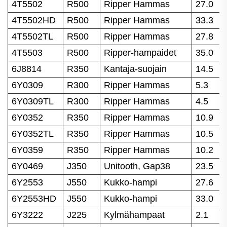
4T5502
R500
Ripper Hammas
27.0
4T5502HD
R500
Ripper Hammas
33.3
4T5502TL
R500
Ripper Hammas
27.8
4T5503
R500
Ripper-hampaidet
35.0
6J8814
R350
Kantaja-suojain
14.5
6Y0309
R300
Ripper Hammas
5.3
6Y0309TL
R300
Ripper Hammas
4.5
6Y0352
R350
Ripper Hammas
10.9
6Y0352TL
R350
Ripper Hammas
10.5
6Y0359
R350
Ripper Hammas
10.2
6Y0469
J350
Unitooth, Gap38
23.5
6Y2553
J550
Kukko-hampi
27.6
6Y2553HD
J550
Kukko-hampi
33.0
6Y3222
J225
Kylmähampaat
2.1