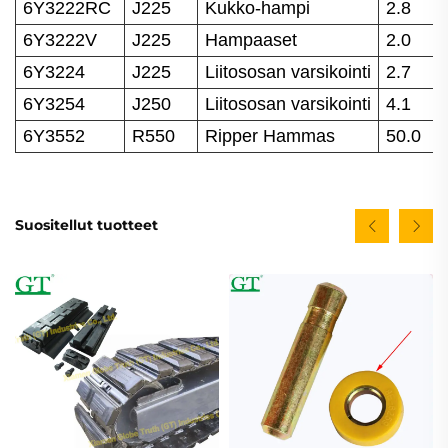
6Y3222RC
J225
Kukko-hampi
2.8
6Y3222V
J225
Hampaaset
2.0
6Y3224
J225
Liitososan varsikointi
2.7
6Y3254
J250
Liitososan varsikointi
4.1
6Y3552
R550
Ripper Hammas
50.0
Suositellut tuotteet