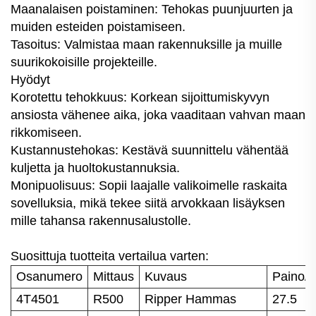
Maanalaisen poistaminen: Tehokas puunjuurten ja
muiden esteiden poistamiseen.
Tasoitus: Valmistaa maan rakennuksille ja muille
suurikokoisille projekteille.
Hyödyt
Korotettu tehokkuus: Korkean sijoittumiskyvyn
ansiosta vähenee aika, joka vaaditaan vahvan maan
rikkomiseen.
Kustannustehokas: Kestävä suunnittelu vähentää
kuljetta ja huoltokustannuksia.
Monipuolisuus: Sopii laajalle valikoimelle raskaita
sovelluksia, mikä tekee siitä arvokkaan lisäyksen
mille tahansa rakennusalustolle.
Suosittuja tuotteita vertailua varten:
Osanumero
Mittaus
Kuvaus
Paino/k
4T4501
R500
Ripper Hammas
27.5