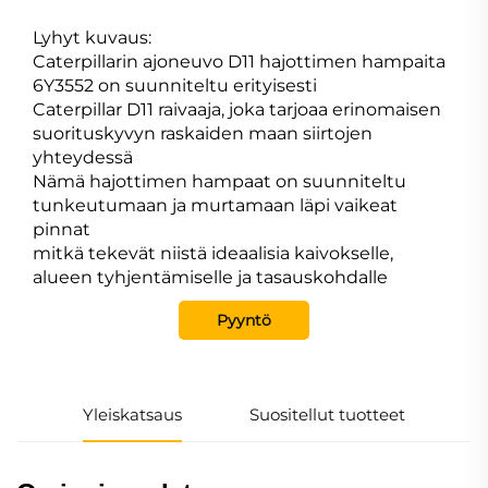
Lyhyt kuvaus:
Caterpillarin ajoneuvo D11 hajottimen hampaita
6Y3552 on suunniteltu erityisesti
Caterpillar D11 raivaaja, joka tarjoaa erinomaisen
suorituskyvyn raskaiden maan siirtojen
yhteydessä
Nämä hajottimen hampaat on suunniteltu
tunkeutumaan ja murtamaan läpi vaikeat
pinnat
mitkä tekevät niistä ideaalisia kaivokselle,
alueen tyhjentämiselle ja tasauskohdalle
Pyyntö
Yleiskatsaus
Suositellut tuotteet