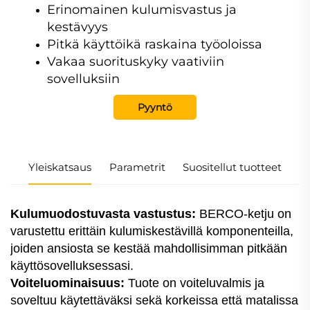
Erinomainen kulumisvastus ja
kestävyys
Pitkä käyttöikä raskaina työoloissa
Vakaa suorituskyky vaativiin
sovelluksiin
Pyyntö
Yleiskatsaus
Parametrit
Suositellut tuotteet
Kulumuodostuvasta vastustus:
BERCO-ketju on
varustettu erittäin kulumiskestävillä komponenteilla,
joiden ansiosta se kestää mahdollisimman pitkään
käyttösovelluksessasi.
Voiteluominaisuus:
Tuote on voiteluvalmis ja
soveltuu käytettäväksi sekä korkeissa että matalissa