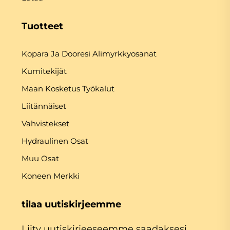
Tuotteet
Kopara Ja Dooresi Alimyrkkyosanat
Kumitekijät
Maan Kosketus Työkalut
Liitännäiset
Vahvistekset
Hydraulinen Osat
Muu Osat
Koneen Merkki
tilaa uutiskirjeemme
Liity uutiskirjeeseemme saadaksesi