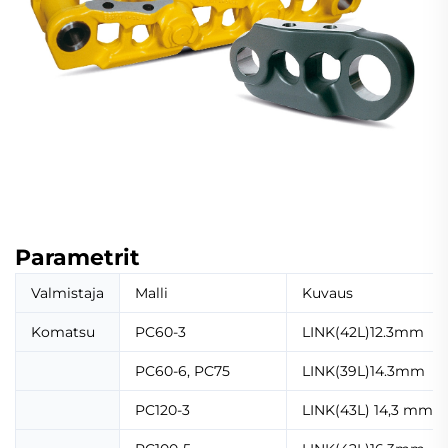
Parametrit
Valmistaja
Malli
Kuvaus
Komatsu
PC60-3
LINK(42L)12.3mm
PC60-6, PC75
LINK(39L)14.3mm
PC120-3
LINK(43L) 14,3 mm