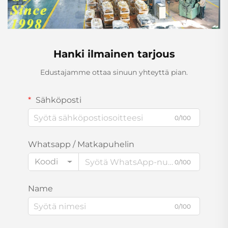
Hanki ilmainen tarjous
Edustajamme ottaa sinuun yhteyttä pian.
Sähköposti
0/100
Whatsapp / Matkapuhelin
Koodi
0/100
Name
0/100