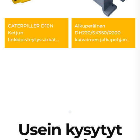
CATERPILLER D10N
Alkuperäinen
Ketjun
DH220/SK350/R200
linkkipisteytyssärkät
kaivaimen jalkapohjan
Ketjun
linkki-suojain
linkkipisteytyssärkät
Usein kysytyt