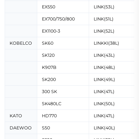
EX550
LINK(53L)
EX700/750/800
LINK(51L)
EX1100-3
LINK(52L)
KOBELCO
SK60
LINKKI(38L)
SK120
LINK(43L)
K907B
LINK(48L)
SK200
LINK(49L)
300 SK
LINK(47L)
SK480LC
LINK(50L)
KATO
HD770
LINK(47L)
DAEWOO
S50
LINK(40L)