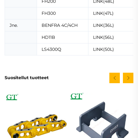
FH200
LINK(48L)
FH300
LINK(47L)
Jne.
BENFRA 4C/4CH
LINK(36L)
HD11B
LINK(56L)
LS4300Q
LINK(50L)
Suositellut tuotteet