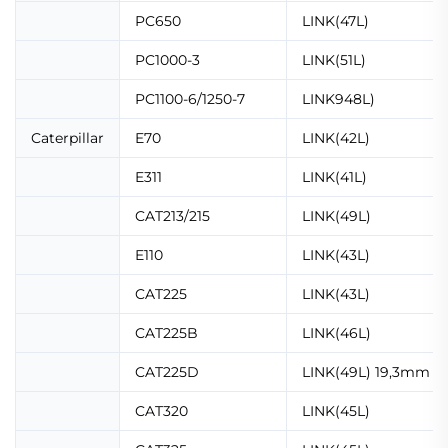
PC650
LINK(47L)
PC1000-3
LINK(51L)
PC1100-6/1250-7
LINK948L)
Caterpillar
E70
LINK(42L)
E311
LINK(41L)
CAT213/215
LINK(49L)
E110
LINK(43L)
CAT225
LINK(43L)
CAT225B
LINK(46L)
CAT225D
LINK(49L) 19,3mm
CAT320
LINK(45L)