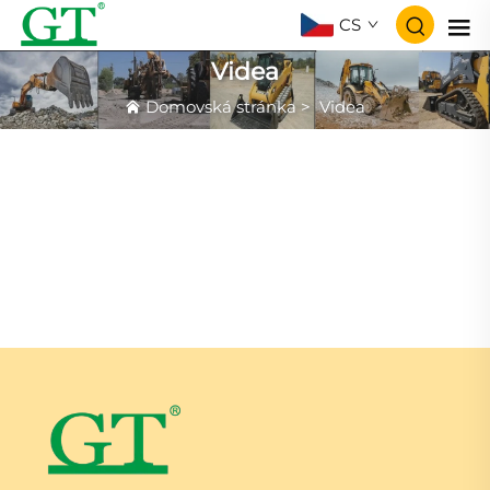
CS
Videa
Domovská stránka
>
Videa