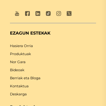
EZAGUN ESTEKAK
Hasiera Orria
Produktuak
Nor Gara
Bideoak
Berriak eta Bloga
Kontaktua
Deskarga