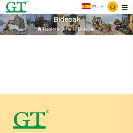
EU
Bideoak
Hasiera Orria
>
Bideoak