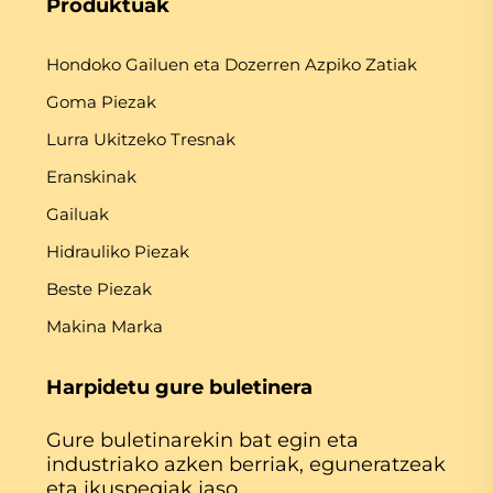
Produktuak
Hondoko Gailuen eta Dozerren Azpiko Zatiak
Goma Piezak
Lurra Ukitzeko Tresnak
Eranskinak
Gailuak
Hidrauliko Piezak
Beste Piezak
Makina Marka
Harpidetu gure buletinera
Gure buletinarekin bat egin eta
industriako azken berriak, eguneratzeak
eta ikuspegiak jaso.