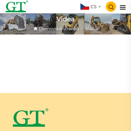
CS
Videa
Domovská stránka
>
Videa