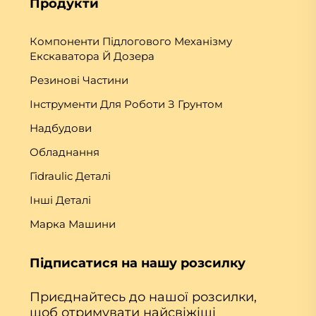
Продукти
Компоненти Підлогового Механізму
Екскаватора Й Дозера
Резинові Частини
Інструменти Для Роботи З Грунтом
Надбудови
Обладнання
Гіdraulic Деталі
Інші Деталі
Марка Машини
Підписатися на нашу розсилку
Приєднайтесь до нашої розсилки,
щоб отримувати найсвіжіші