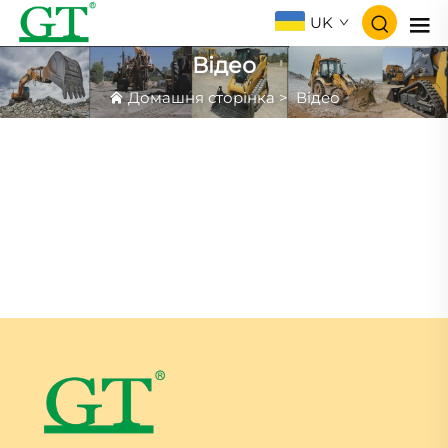
UK
Відео
Домашня сторінка
>
Відео