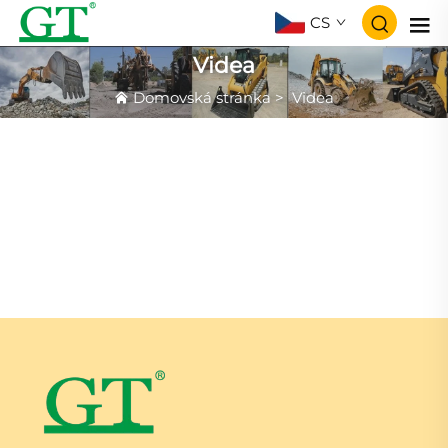
CS
Videa
Domovská stránka
>
Videa