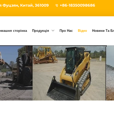
ія Фуцзян, Китай, 361009
+86-18350098686
омашня сторінка
Продукція
Про Нас
Відео
Новини Та Б