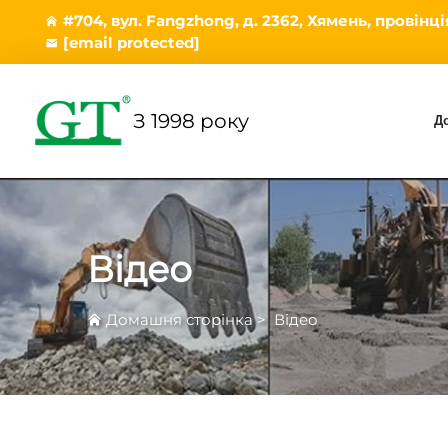
#704, вул. Fangzhong, д. 2362, Хямень, провінц
[email protected]
З 1998 року
Д
Відео
Домашня сторінка
>
Відео