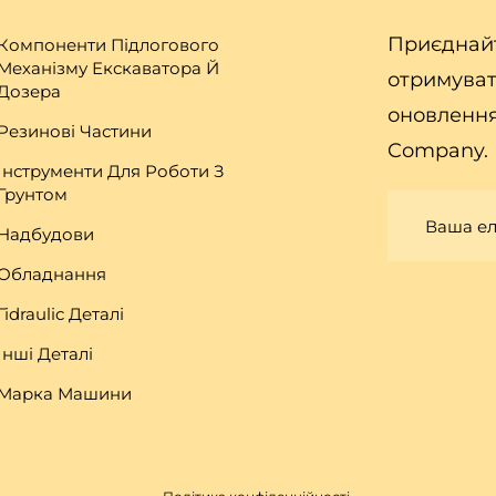
Приєднайт
Компоненти Підлогового
Механізму Екскаватора Й
отримуват
Дозера
оновлення
Резинові Частини
Company.
Інструменти Для Роботи З
Грунтом
Надбудови
Обладнання
Гіdraulic Деталі
Інші Деталі
Марка Машини