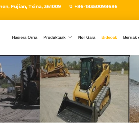
en, Fujian, Txina, 361009
+86-18350098686
Hasiera Orria
Produktuak
Nor Gara
Bideoak
Berriak 