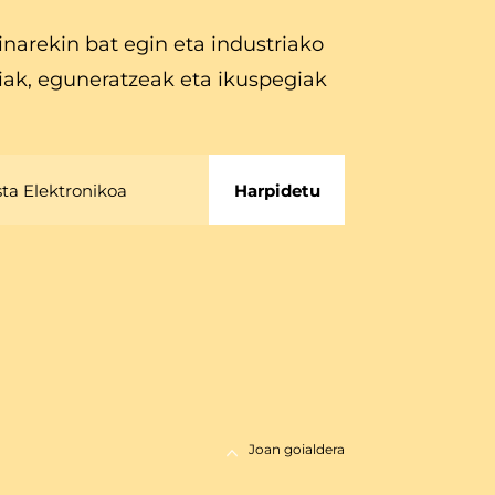
inarekin bat egin eta industriako
iak, eguneratzeak eta ikuspegiak
Harpidetu
Joan goialdera