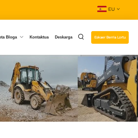
EU
eta Bloga
Kontaktua
Deskarga
Eskaer Berria Lortu