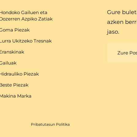
Gure bulet
Hondoko Gailuen eta
Dozerren Azpiko Zatiak
azken berr
Goma Piezak
jaso.
Lurra Ukitzeko Tresnak
Eranskinak
Gailuak
Hidrauliko Piezak
Beste Piezak
Makina Marka
Pribatutasun Politika