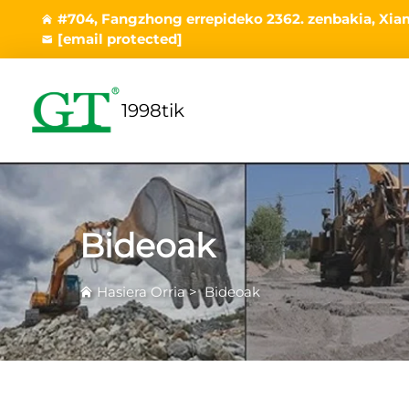
#704, Fangzhong errepideko 2362. zenbakia, Xiam
[email protected]
1998tik
Bideoak
Hasiera Orria
>
Bideoak