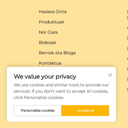
Hasiera Orria
Produktuak
Nor Gara
Bideoak
Berriak eta Bloga
Kontaktua
Deskarga
We value your privacy
We use cookies and similar tools to provide our
services. If you don't want to accept all cookies,
click Personalize cookies.
Personalize cookies
Accept all
Copyright © Xiamen Globe Machine Co.,ltd.