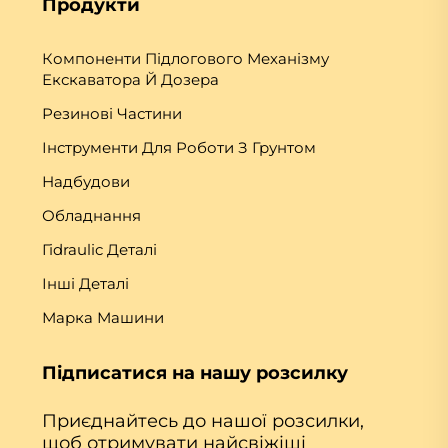
Продукти
Компоненти Підлогового Механізму
Екскаватора Й Дозера
Резинові Частини
Інструменти Для Роботи З Грунтом
Надбудови
Обладнання
Гіdraulic Деталі
Інші Деталі
Марка Машини
Підписатися на нашу розсилку
Приєднайтесь до нашої розсилки,
щоб отримувати найсвіжіші