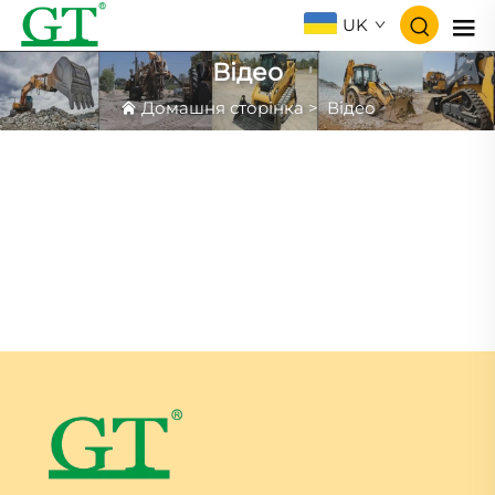
UK
Відео
Домашня сторінка
>
Відео