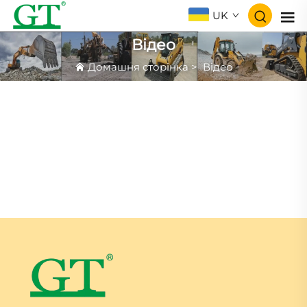
UK
Відео
Домашня сторінка
>
Відео