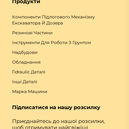
Продукти
Компоненти Підлогового Механізму
Екскаватора Й Дозера
Резинові Частини
Інструменти Для Роботи З Грунтом
Надбудови
Обладнання
Гіdraulic Деталі
Інші Деталі
Марка Машини
Підписатися на нашу розсилку
Приєднайтесь до нашої розсилки,
щоб отримувати найсвіжіші