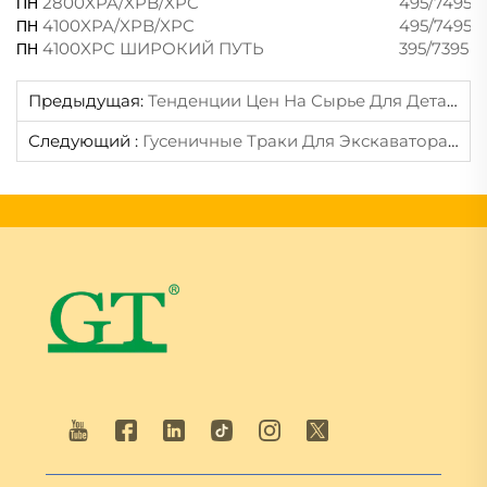
2800XPA/XPB/XPC
495/7495H
ПН
4100XPA/XPB/XPC
495/7495
ПН
4100XPC ШИРОКИЙ ПУТЬ
395/7395
ПН
Предыдущая:
Тенденции Цен На Сырье Для Деталей Строительной Техники В 2026 Году
Следующий :
Гусеничные Траки Для Экскаватора И Бульдозера: 3 Ключевых Различия, Которые Помогут Вам Выбрать Правильные Детали Ходовой Части