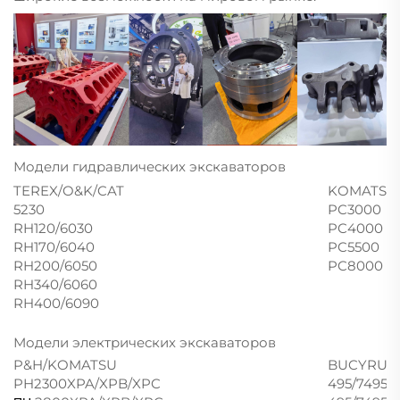
Модели гидравлических экскаваторов
TEREX/O&K/CAT
KOMATSU
5230
PC3000
RH120/6030
PC4000
RH170/6040
PC5500
RH200/6050
PC8000
RH340/6060
RH400/6090
Модели электрических экскаваторов
P&H/KOMATSU
BUCYRUS 
PH2300XPA/XPB/XPC
495/7495H