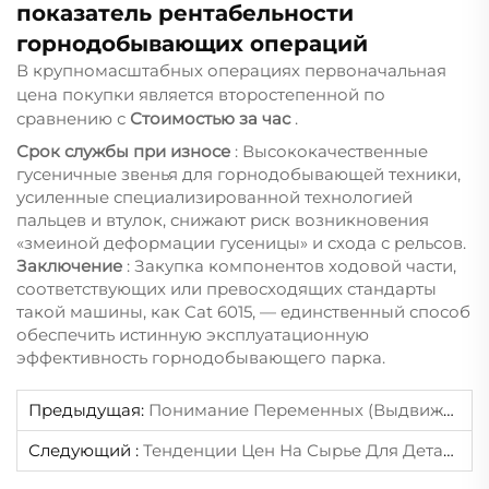
показатель рентабельности
горнодобывающих операций
В крупномасштабных операциях первоначальная
цена покупки является второстепенной по
сравнению с
Стоимостью за час
.
Срок службы при износе
: Высококачественные
гусеничные звенья для горнодобывающей техники,
усиленные специализированной технологией
пальцев и втулок, снижают риск возникновения
«змеиной деформации гусеницы» и схода с рельсов.
Заключение
: Закупка компонентов ходовой части,
соответствующих или превосходящих стандарты
такой машины, как Cat 6015, — единственный способ
обеспечить истинную эксплуатационную
эффективность горнодобывающего парка.
Предыдущая:
Понимание Переменных (выдвижных) Ходовых Систем На Мини-Экскаваторах: Практическое Техническое Обслуживание Направляющих И Уплотнений
Следующий :
Тенденции Цен На Сырье Для Деталей Строительной Техники В 2026 Году