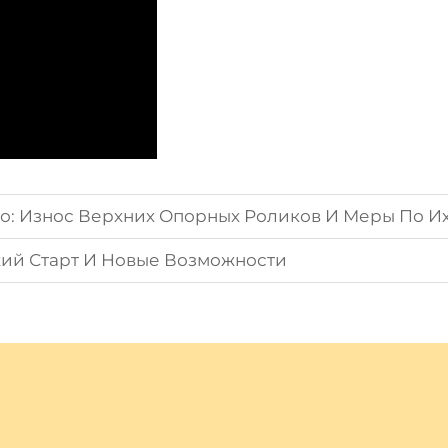
о: Износ Верхних Опорных Роликов И Меры По Их 
жий Старт И Новые Возможности