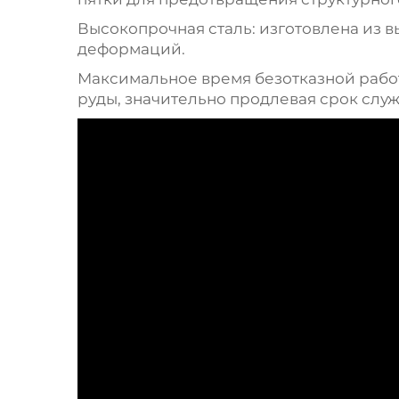
Высокопрочная сталь: изготовлена из 
деформаций.
Максимальное время безотказной работ
руды, значительно продлевая срок слу