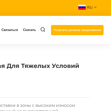
RU
Связаться
Скачать
Получить ценовое предложение
ая Для Тяжелых Условий
тавки в зоны с высоким износом