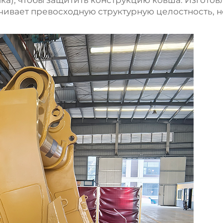
мка), чтобы защитить конструкцию ковша. Изгото
чивает превосходную структурную целостность, н