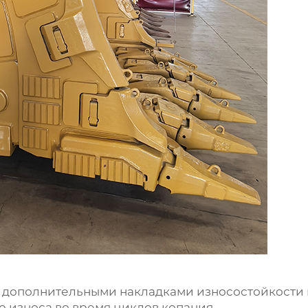
а дополнительными накладками износостойкости
о износа во время циклов копания.