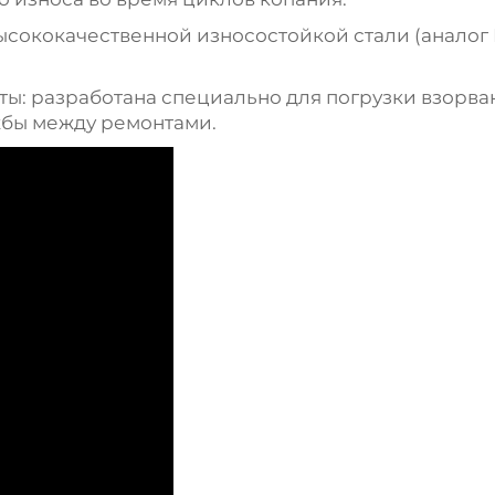
высококачественной износостойкой стали (анало
ы: разработана специально для погрузки взорва
жбы между ремонтами.