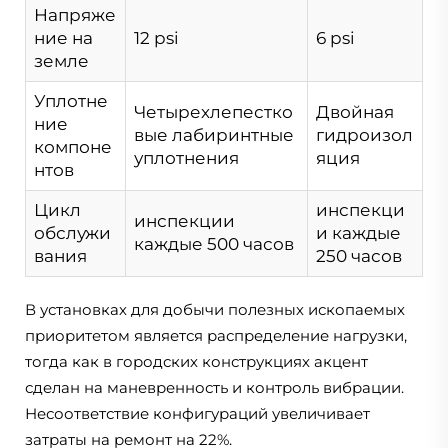
Напряже
ние на
12 psi
6 psi
земле
Уплотне
Четырехлепестко
Двойная
ние
вые лабиринтные
гидроизол
компоне
уплотнения
яция
нтов
Цикл
инспекци
инспекции
обслужи
и каждые
каждые 500 часов
вания
250 часов
В установках для добычи полезных ископаемых
приоритетом является распределение нагрузки,
тогда как в городских конструкциях акцент
сделан на маневренность и контроль вибрации.
Несоответствие конфигураций увеличивает
затраты на ремонт на 22%.