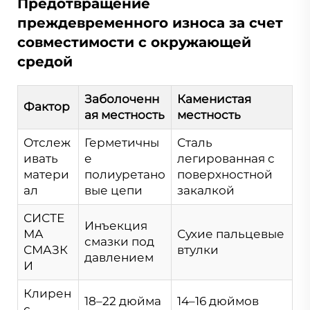
Предотвращение
преждевременного износа за счет
совместимости с окружающей
средой
Заболоченн
Каменистая
Фактор
ая местность
местность
Отслеж
Герметичны
Сталь
ивать
е
легированная с
матери
полиуретано
поверхностной
ал
вые цепи
закалкой
СИСТЕ
Инъекция
МА
Сухие пальцевые
смазки под
СМАЗК
втулки
давлением
И
Клирен
18–22 дюйма
14–16 дюймов
с